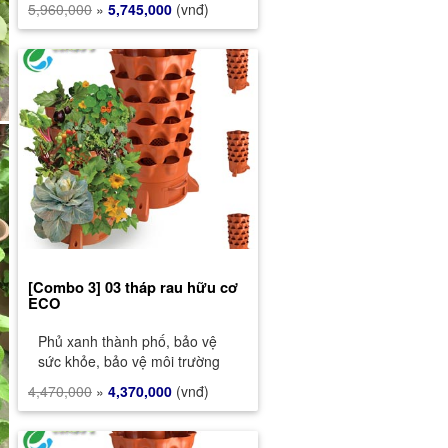
5,960,000
»
5,745,000
(vnđ)
[Combo 3] 03 tháp rau hữu cơ
ECO
Phủ xanh thành phố, bảo vệ
sức khỏe, bảo vệ môi trường
4,470,000
»
4,370,000
(vnđ)