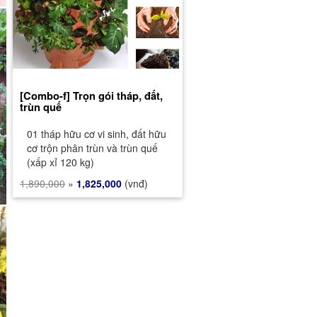
[Combo-f] Trọn gói tháp, đất,
trùn quế
01 tháp hữu cơ vi sinh, đất hữu
cơ trộn phân trùn và trùn quế
(xấp xỉ 120 kg)
1,890,000
»
1,825,000
(vnđ)