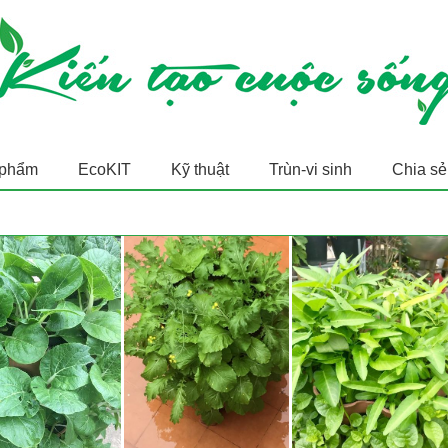
 phẩm
EcoKIT
Kỹ thuật
Trùn-vi sinh
Chia sẻ