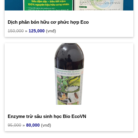
Dịch phân bón hữu cơ phức hợp Eco
150,000
»
125,000
(vnđ)
Enzyme trừ sâu sinh học Bio EcoVN
95,000
»
80,000
(vnđ)