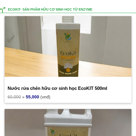
ECOKIT- SẢN PHẨM HỮU CƠ SINH HỌC TỪ ENZYME
Nước rửa chén hữu cơ sinh học EcoKIT 500ml
60,000
»
55,000
(vnđ)