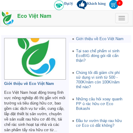
Đại lý
Khách hàng
Eco Việt Nam
Toggl
naviga
Giới thiệu về Eco Việt Nam
Tại sao chế phẩm vi sinh
EcoBIG đóng gói rất cẩn
thận?
Chúng tôi đã giảm chi phí
sử dụng vi sinh từ 500 -
700K/năm còn 100K/năm
Giới thiệu về Eco Việt Nam
thế nào?
Eco Việt Nam hoạt động trong lĩnh
vực nông nghiệp đô thị gắn với môi
Những câu hỏi xoay quanh
trường và tiêu dùng hữu cơ, bao
PP ủ rác hữu cơ Eco
gồm các dịch vụ tư vấn, cung cấp,
Bokashi
lắp đặt thiết bị sân vườn, chuyên
về sản xuất rau hữu cơ đô thị, tái
Đầu tư vườn tháp rau hữu
chế rác sinh hoạt tại nhà và các
cơ Eco có đắt không?
sản phẩm tẩy rửa hữu cơ từ...