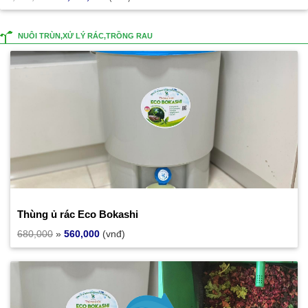
NUÔI TRÙN,XỬ LÝ RÁC,TRỒNG RAU
Thùng ủ rác Eco Bokashi
680,000
»
560,000
(vnđ)