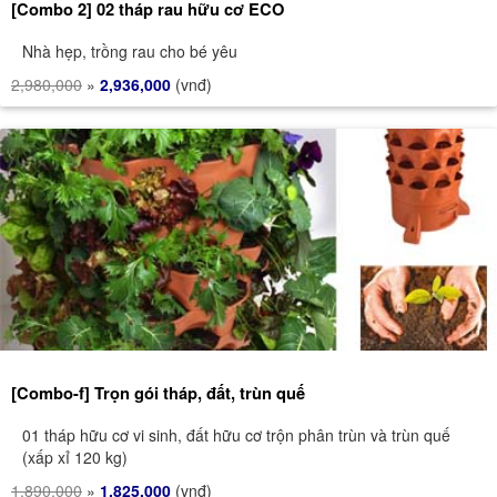
[Combo 2] 02 tháp rau hữu cơ ECO
Nhà hẹp, trồng rau cho bé yêu
2,980,000
»
2,936,000
(vnđ)
[Combo-f] Trọn gói tháp, đất, trùn quế
01 tháp hữu cơ vi sinh, đất hữu cơ trộn phân trùn và trùn quế
(xấp xỉ 120 kg)
1,890,000
»
1,825,000
(vnđ)