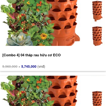
[Combo 4] 04 tháp rau hữu cơ ECO
5,960,000
»
5,745,000
(vnđ)