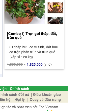
[Combo-f] Trọn gói tháp, đất,
trùn quế
01 tháp hữu cơ vi sinh, đất hữu
cơ trộn phân trùn và trùn quế
(xấp xỉ 120 kg)
1,890,000
»
1,825,000
(vnđ)
viện
Chính sách
hính sách đổi trả
|
Điều khoản giao
iên hệ
|
Đại lý
|
Quay về đầu trang
Hợp tác và phát triển bởi Eco Vietnam