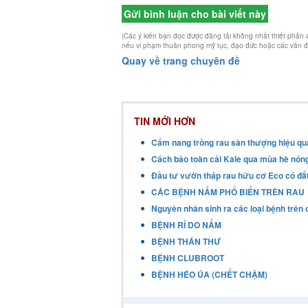
Gửi bình luận cho bài viết này
(Các ý kiến bạn đọc được đăng tải không nhất thiết phản
nếu vi phạm thuần phong mỹ tục, đạo đức hoặc các vấn đề l
Quay về trang chuyên đề
TIN MỚI HƠN
Cẩm nang trồng rau sân thượng hiệu qu
Cách bảo toàn cải Kale qua mùa hè nón
Đầu tư vườn tháp rau hữu cơ Eco có đắ
CÁC BỆNH NẤM PHỔ BIẾN TRÊN RAU
Nguyên nhân sinh ra các loại bệnh trên 
BỆNH RỈ DO NẤM
BỆNH THÁN THƯ
BỆNH CLUBROOT
BỆNH HÉO ÚA (CHẾT CHẬM)