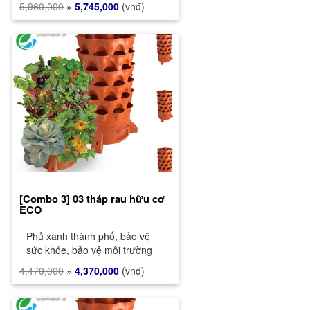
5,960,000
»
5,745,000
(vnđ)
[Combo 3] 03 tháp rau hữu cơ
ECO
Phủ xanh thành phố, bảo vệ
sức khỏe, bảo vệ môi trường
4,470,000
»
4,370,000
(vnđ)