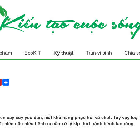
 phẩm
EcoKIT
Kỹ thuật
Trùn-vi sinh
Chia s
ến cây suy yếu dần, mất khả năng phục hồi và chết. Tuy vậy loại
t hiện dấu hiệu bệnh ta cần xử lý kịp thời tránh bệnh lan rộng