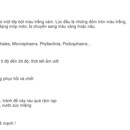
 có một lớp bột màu trắng xám. Lúc đầu là những đốm tròn màu trắng,
nh dạng móp méo, bị chuyển sang màu vàng hoặc nâu.
hales, Microsphaera, Phyllactinia, Podosphaera,..
15 độ đến 26 độ, thời tiết ẩm ướt
g phục hồi và chết
i, tránh để cây rau quá rậm rạp
, nước súc miệng
ẻ mạnh !