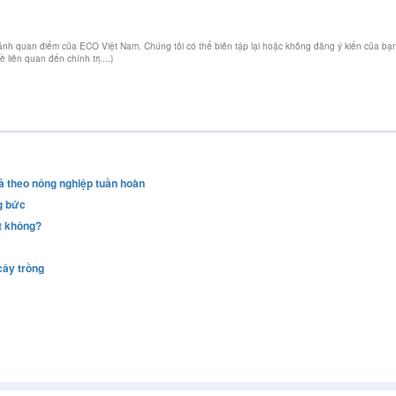
 ánh quan điểm của ECO Việt Nam. Chúng tôi có thể biên tập lại hoặc không đăng ý kiến của bạ
iên quan đến chính trị....)
ả theo nông nghiệp tuần hoàn
g bức
t không?
cây trồng