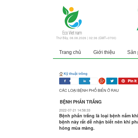
Thứ Bảy, 08.08.2026 | 02:36 (GMT+0700)
Trang chủ
Giới thiệu
Sản
Kỹ thuật trồng
CÁC LOẠI BỆNH PHỔ BIẾN Ở RAU
BỆNH PHẤN TRẮNG
2022-07-21 14:58:33
Bệnh phấn trắng là loại bệnh nấm khi
bệnh này rất dễ nhận biết nên khi phá
hỏng mùa màng.