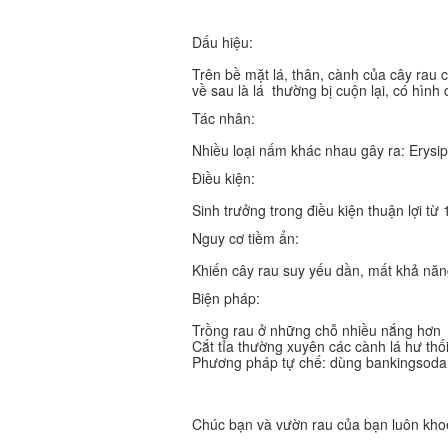
Dấu hiệu:
Trên bề mặt lá, thân, cành của cây rau
về sau là lá thường bị cuộn lại, có hì
Tác nhân:
Nhiều loại nấm khác nhau gây ra: Erysip
Điều kiện:
Sinh trưởng trong điều kiện thuận lợi từ 
Nguy cơ tiềm ẩn:
Khiến cây rau suy yếu dần, mất khả năn
Biện pháp:
Trồng rau ở những chỗ nhiều nắng hơn
Cắt tỉa thường xuyên các cành lá hư thố
Phương pháp tự chế: dùng bankingsoda
Chúc bạn và vườn rau của bạn luôn kho