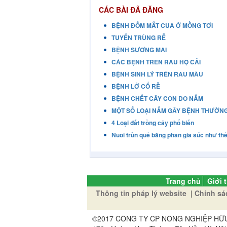
CÁC BÀI ĐÃ ĐĂNG
BỆNH ĐỐM MẮT CUA Ở MỒNG TƠI
TUYẾN TRÙNG RỄ
BỆNH SƯƠNG MAI
CÁC BỆNH TRÊN RAU HỌ CẢI
BỆNH SINH LÝ TRÊN RAU MÀU
BỆNH LỞ CỔ RỄ
BỆNH CHẾT CÂY CON DO NẤM
MỘT SỐ LOẠI NẤM GÂY BỆNH THƯỜN
4 Loại đất trồng cây phổ biến
Nuôi trùn quế bằng phân gia súc như th
Trang chủ
Giới 
Thông tin pháp lý website
|
Chính sá
©2017 CÔNG TY CP NÔNG NGHIỆP HỮU CƠ