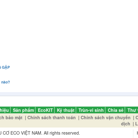
G GẶP
ế nào?
thiệu
Sản phẩm
EcoKIT
Kỹ thuật
Trùn-vi sinh
Chia sẻ
Thư 
ch bảo mật
|
Chính sách thanh toán
|
Chính sách vận chuyển
|
C
dịch
|
L
 ECO VIỆT NAM. All rights reserved.