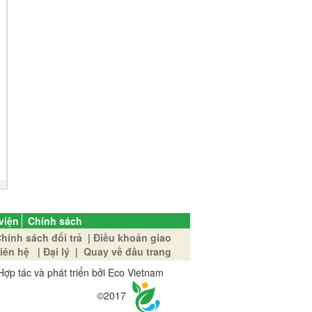
viện
Chính sách
hính sách đổi trả
|
Điều khoản giao
iên hệ
|
Đại lý
|
Quay về đầu trang
Hợp tác và phát triển bởi Eco Vietnam
©2017