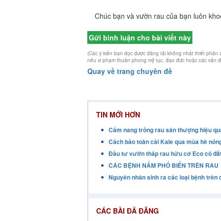
Chúc bạn và vườn rau của bạn luôn kho
Gửi bình luận cho bài viết này
(Các ý kiến bạn đọc được đăng tải không nhất thiết phản
nếu vi phạm thuần phong mỹ tục, đạo đức hoặc các vấn đề l
Quay về trang chuyên đề
TIN MỚI HƠN
Cẩm nang trồng rau sân thượng hiệu qu
Cách bảo toàn cải Kale qua mùa hè nón
Đầu tư vườn tháp rau hữu cơ Eco có đắ
CÁC BỆNH NẤM PHỔ BIẾN TRÊN RAU
Nguyên nhân sinh ra các loại bệnh trên 
CÁC BÀI ĐÃ ĐĂNG