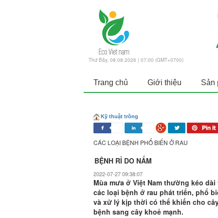
Thứ Bảy, 08.08.2026 | 07:00 (GMT+0700)
Trang chủ
Giới thiệu
Sản
Kỹ thuật trồng
CÁC LOẠI BỆNH PHỔ BIẾN Ở RAU
BỆNH RỈ DO NẤM
2022-07-27 09:38:07
Mùa mưa ở Việt Nam thường kéo dài từ
các loại bệnh ở rau phát triển, phổ b
và xử lý kịp thời có thể khiến cho câ
bệnh sang cây khoẻ mạnh.