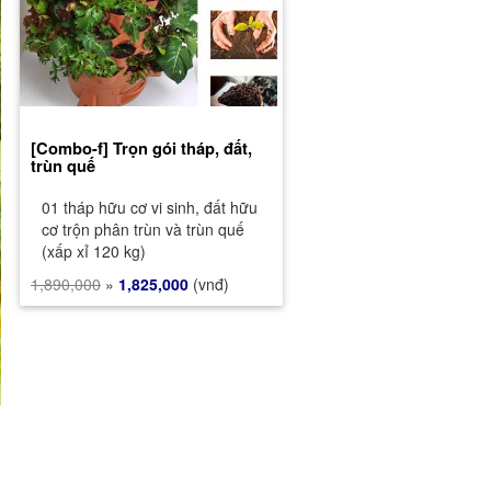
[Combo-f] Trọn gói tháp, đất,
trùn quế
01 tháp hữu cơ vi sinh, đất hữu
cơ trộn phân trùn và trùn quế
(xấp xỉ 120 kg)
1,890,000
»
1,825,000
(vnđ)