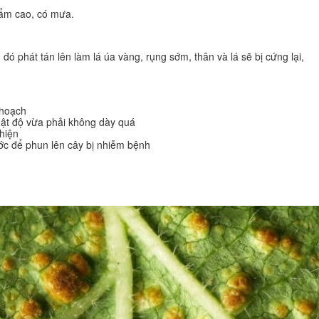
ộ ẩm cao, có mưa.
 đó phát tán lên làm lá úa vàng, rụng sớm, thân và lá sẽ bị cứng lại,
 hoạch
mật độ vừa phải không dày quá
 hiện
ớc để phun lên cây bị nhiễm bệnh