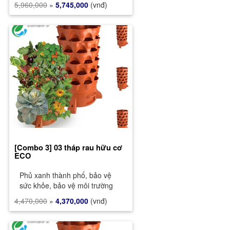
5,960,000
»
5,745,000
(vnđ)
[Combo 3] 03 tháp rau hữu cơ
ECO
Phủ xanh thành phố, bảo vệ
sức khỏe, bảo vệ môi trường
4,470,000
»
4,370,000
(vnđ)