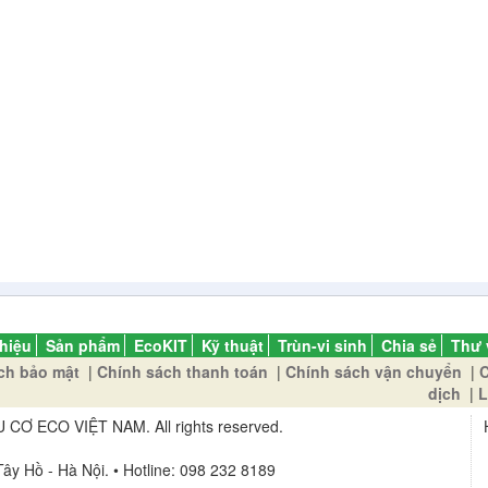
thiệu
Sản phẩm
EcoKIT
Kỹ thuật
Trùn-vi sinh
Chia sẻ
Thư 
ch bảo mật
|
Chính sách thanh toán
|
Chính sách vận chuyển
|
C
dịch
|
L
 ECO VIỆT NAM. All rights reserved.
ây Hồ - Hà Nội. • Hotline: 098 232 8189