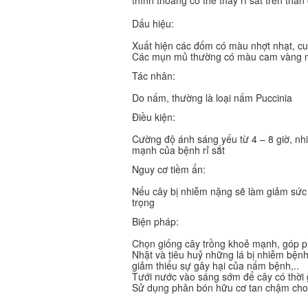
Dấu hiệu:
Xuất hiện các đốm có màu nhợt nhạt, cu
Các mụn mủ thường có màu cam vàng nâu
Tác nhân:
Do nấm, thường là loại nấm Puccinia
Điều kiện:
Cường độ ánh sáng yếu từ 4 – 8 giờ, nhi
mạnh của bệnh rỉ sắt
Nguy cơ tiềm ẩn:
Nếu cây bị nhiễm nặng sẽ làm giảm sức 
trọng
Biện pháp:
Chọn giống cây trồng khoẻ mạnh, góp ph
Nhặt và tiêu huỷ những lá bị nhiễm bệnh
giảm thiểu sự gây hại của nấm bệnh,..
Tưới nước vào sáng sớm để cây có thời 
Sử dụng phân bón hữu cơ tan chậm cho