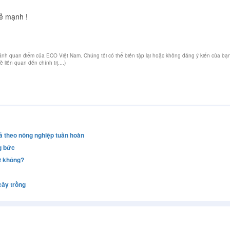
ẻ mạnh !
 ánh quan điểm của ECO Việt Nam. Chúng tôi có thể biên tập lại hoặc không đăng ý kiến của bạ
iên quan đến chính trị....)
ả theo nông nghiệp tuần hoàn
g bức
t không?
cây trồng