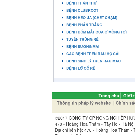
BỆNH THÁN THƯ
BỆNH CLUBROOT
BỆNH HÉO ÚA (CHẾT CHẬM)
BỆNH PHẤN TRẮNG
BỆNH ĐỐM MẮT CUA Ở MỒNG TƠI
TUYẾN TRÙNG RỄ
BỆNH SƯƠNG MAI
CÁC BỆNH TRÊN RAU HỌ CẢI
BỆNH SINH LÝ TRÊN RAU MÀU
BỆNH LỞ CỔ RỄ
Trang chủ
Giới 
Thông tin pháp lý website
|
Chính sá
©2017 CÔNG TY CP NÔNG NGHIỆP HỮU CƠ
478 - Hoàng Hoa Thám - Tây Hồ - Hà Nội
Địa chỉ liên hệ: 478 - Hoàng Hoa Thám - T