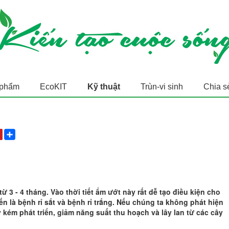
 phẩm
EcoKIT
Kỹ thuật
Trùn-vi sinh
Chia s
 3 - 4 tháng. Vào thời tiết ẩm ướt này rất dễ tạo điều kiện cho
iến là bệnh rỉ sắt và bệnh rỉ trắng. Nếu chúng ta không phát hiện
y kém phát triển, giảm năng suất thu hoạch và lây lan từ các cây