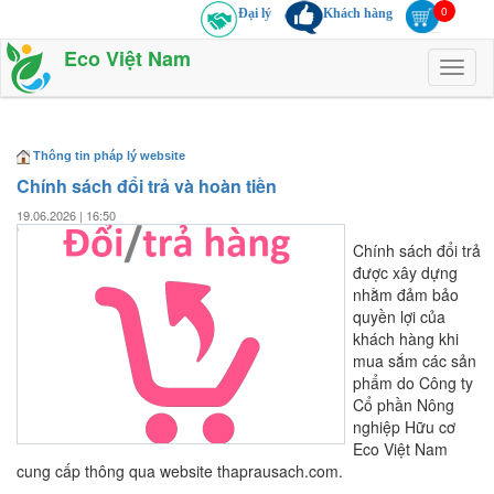
Đại lý
Khách hàng
Eco Việt Nam
Toggl
naviga
Thông tin pháp lý website
Chính sách đổi trả và hoàn tiền
19.06.2026 | 16:50
Chính sách đổi trả
được xây dựng
nhằm đảm bảo
quyền lợi của
khách hàng khi
mua sắm các sản
phẩm do Công ty
Cổ phần Nông
nghiệp Hữu cơ
Eco Việt Nam
cung cấp thông qua website thaprausach.com.