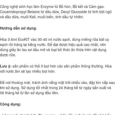
Công nghệ sinh học làm Enzyme từ Bồ hòn, Bồ kết và Cám gạo.
Cocamidopropyl Betaine từ dầu dừa, Decyl Glucoside từ tinh bột ngô
và dầu dừa, muối Kali, muối biển, tinh dầu tự nhiên.
Hướng dẫn sử dụng
:
Hòa 3-6ml EcoKIT vào 30-40 ml nước sạch, dùng miếng rửa bát cọ
sạch rồi tráng lại bằng nước. Để đạt được hiệu quả cao nhất, nên
dùng giấy ăn lau sơ dầu mỡ và loại bỏ thức ăn thừa trên vật dụng
được rửa.
Lưu ý:
sản phẩm có thể ít bọt hơn các sản phẩm thông thường. Hòa
với nước ấm sẽ tạo nhiều bọt hơn.
Để nơi thoáng mát, tránh ánh nắng mặt trời chiếu vào, đậy kín nắp sau
khi sử dụng. Sử dụng tốt nhất trong 24 tháng kể từ ngày sản xuất và
06 tháng kể từ lần sử dụng đầu tiên.
Công dụng: