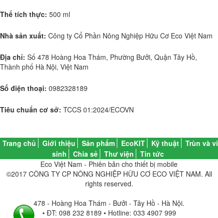
Thể tích thực:
500 ml
Nhà sản xuất:
Công ty Cổ Phần Nông Nghiệp Hữu Cơ Eco Việt Nam
Địa chỉ:
Số 478 Hoàng Hoa Thám, Phường Bưởi, Quận Tây Hồ,
Thành phố Hà Nội, Việt Nam
Số điện thoại:
0982328189
Tiêu chuẩn cơ sở:
TCCS 01:2024/ECOVN
Trang chủ
Giới thiệu
Sản phẩm
EcoKIT
Kỹ thuật
Trùn và vi
sinh
Chia sẻ
Thư viện
Tin tức
Eco Việt Nam - Phiên bản cho thiết bị mobile
©2017 CÔNG TY CP NÔNG NGHIỆP HỮU CƠ ECO VIỆT NAM. All
rights reserved.
478 - Hoàng Hoa Thám - Bưởi - Tây Hồ - Hà Nội.
• ĐT: 098 232 8189 • Hotline: 033 4907 999