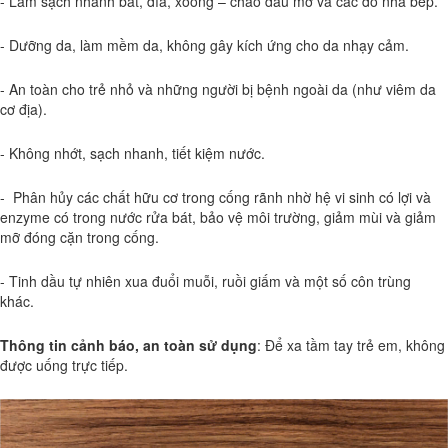
- Làm sạch nhanh bát, đĩa, xoong – chảo dầu mỡ và các đồ nhà bếp.
- Dưỡng da, làm mềm da, không gây kích ứng cho da nhạy cảm.
- An toàn cho trẻ nhỏ và những người bị bệnh ngoài da (như viêm da
cơ địa).
- Không nhớt, sạch nhanh, tiết kiệm nước.
- Phân hủy các chất hữu cơ trong cống rãnh nhờ hệ vi sinh có lợi và
enzyme có trong nước rửa bát, bảo vệ môi trường, giảm mùi và giảm
mỡ đóng cặn trong cống.
- Tinh dầu tự nhiên xua đuổi muỗi, ruồi giấm và một số côn trùng
khác.
Thông tin cảnh báo, an toàn sử dụng
: Để xa tầm tay trẻ em, không
được uống trực tiếp.