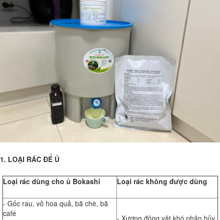
1. LOẠI RÁC ĐỂ Ủ
Loại rác dùng cho ủ Bokashi
Loại rác không được dùng
- Gốc rau, vỏ hoa quả, bã chè, bã
café
- Xương động vật khó phân hủy,