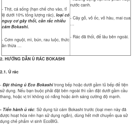
nước canh.
- Thịt, cá sống (hạn chế cho vào, tỉ
lệ dưới 10% tổng lượng rác),
loại có
- Cây gỗ, vỏ ốc, vỏ hàu, mai cua
nguy cơ gây thối, cần rắc nhiều
…
cám Bokashi.
- Rác đã thối, để lâu bên ngoài.
- Cơm nguội, mì, bún, rau luộc, thức
ăn thừa …
2. HƯỚNG DẪN Ủ RÁC BOKASHI
2.1. Ủ rác
-
Đặt thùng ủ Eco Bokashi
trong bếp hoặc dưới gầm tủ bếp để tiện
sử dụng. Nếu bạn buộc phải đặt bên ngoài thì cần đặt dưới gầm cầu
thang, hoặc vị trí không có nắng hoặc ánh sáng cường độ mạnh.
- Tiến hành ủ rác
: Sử dụng túi cám Bokashi trước (loại men này đã
được hoạt hóa nên hạn sử dụng ngắn), dùng hết mới chuyển qua sử
dụng chế phẩm vi sinh EcoBIG.