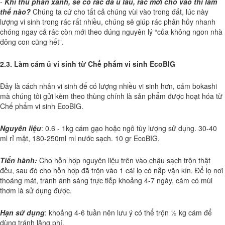
-
Khi thu phân xanh, sẽ có rác đã ủ lâu, rác mới cho vào thì làm
thế nào?
Chúng ta cứ cho tất cả chúng vùi vào trong đất, lúc này
lượng vi sinh trong rác rất nhiều, chúng sẽ giúp rác phân hủy nhanh
chóng ngay cả rác còn mới theo đúng nguyên lý “của không ngon nhà
đông con cũng hết”.
2.3. Làm cám ủ vi sinh từ Chế phẩm vi sinh EcoBIG
Đây là cách nhân vi sinh để có lượng nhiều vi sinh hơn, cám bokashi
mà chúng tôi gửi kèm theo thùng chính là sản phẩm được hoạt hóa từ
Chế phẩm vi sinh EcoBIG.
Nguyên liệu
: 0.6 - 1kg cám gạo hoặc ngô tùy lượng sử dụng. 30-40
ml rỉ mật, 180-250ml ml nước sạch. 10 gr EcoBIG.
Tiến hành:
Cho hỗn hợp nguyên liệu trên vào chậu sạch trộn thật
đều, sau đó cho hỗn hợp đã trộn vào 1 cái lọ có nắp vặn kín. Để lọ nơi
thoáng mát, tránh ánh sáng trực tiếp khoảng 4-7 ngày, cám có mùi
thơm là sử dụng được.
Hạn sử dụng
: khoảng 4-6 tuần nên lưu ý có thể trộn ½ kg cám để
dùng tránh lãng phí.