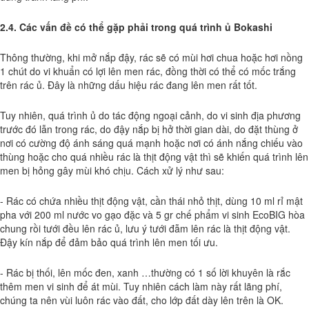
2.4. Các vấn đề có thể gặp phải trong quá trình ủ Bokashi
Thông thường, khi mở nắp đậy, rác sẽ có mùi hơi chua hoặc hơi nồng
1 chút do vi khuẩn có lợi lên men rác, đồng thời có thể có mốc trắng
trên rác ủ. Đây là những dấu hiệu rác đang lên men rất tốt.
Tuy nhiên, quá trình ủ do tác động ngoại cảnh, do vi sinh địa phương
trước đó lẫn trong rác, do đậy nắp bị hở thời gian dài, do đặt thùng ở
nơi có cường độ ánh sáng quá mạnh hoặc nơi có ánh nắng chiếu vào
thùng hoặc cho quá nhiều rác là thịt động vật thì sẽ khiến quá trình lên
men bị hỏng gây mùi khó chịu. Cách xử lý như sau:
- Rác có chứa nhiều thịt động vật, cần thái nhỏ thịt, dùng 10 ml rỉ mật
pha với 200 ml nước vo gạo đặc và 5 gr chế phẩm vi sinh EcoBIG hòa
chung rồi tưới đều lên rác ủ, lưu ý tưới đẫm lên rác là thịt động vật.
Đậy kín nắp để đảm bảo quá trình lên men tối ưu.
- Rác bị thối, lên mốc đen, xanh …thường có 1 số lời khuyên là rắc
thêm men vi sinh để át mùi. Tuy nhiên cách làm này rất lãng phí,
chúng ta nên vùi luôn rác vào đất, cho lớp đất dày lên trên là OK.