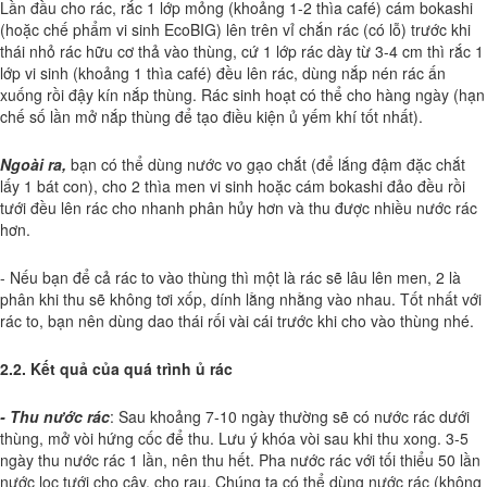
Lần đầu cho rác, rắc 1 lớp mỏng (khoảng 1-2 thìa café) cám bokashi
(hoặc chế phẩm vi sinh EcoBIG) lên trên vỉ chắn rác (có lỗ) trước khi
thái nhỏ rác hữu cơ thả vào thùng, cứ 1 lớp rác dày từ 3-4 cm thì rắc 1
lớp vi sinh (khoảng 1 thìa café) đều lên rác, dùng nắp nén rác ấn
xuống rồi đậy kín nắp thùng. Rác sinh hoạt có thể cho hàng ngày (hạn
chế số lần mở nắp thùng để tạo điều kiện ủ yếm khí tốt nhất).
Ngoài ra,
bạn có thể dùng nước vo gạo chắt (để lắng đậm đặc chắt
lấy 1 bát con), cho 2 thìa men vi sinh hoặc cám bokashi đảo đều rồi
tưới đều lên rác cho nhanh phân hủy hơn và thu được nhiều nước rác
hơn.
- Nếu bạn để cả rác to vào thùng thì một là rác sẽ lâu lên men, 2 là
phân khi thu sẽ không tơi xốp, dính lằng nhằng vào nhau. Tốt nhất với
rác to, bạn nên dùng dao thái rối vài cái trước khi cho vào thùng nhé.
2.2. Kết quả của quá trình ủ rác
- Thu nước rác
: Sau khoảng 7-10 ngày thường sẽ có nước rác dưới
thùng, mở vòi hứng cốc để thu. Lưu ý khóa vòi sau khi thu xong. 3-5
ngày thu nước rác 1 lần, nên thu hết. Pha nước rác với tối thiểu 50 lần
nước lọc tưới cho cây, cho rau. Chúng ta có thể dùng nước rác (không