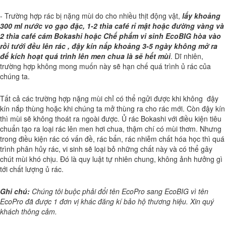
- Trường hợp rác bị nặng mùi do cho nhiều thịt động vật,
lấy khoảng
300 ml nước vo gạo đặc, 1-2 thìa café rỉ mật hoặc đường vàng và
2 thìa café cám Bokashi hoặc Chế phẩm vi sinh EcoBIG hòa vào
rồi tưới đều lên rác , đậy kín nắp khoảng 3-5 ngày không mở ra
để kích hoạt quá trình lên men chua là sẽ hết mùi
. Dĩ nhiên,
trường hợp không mong muốn này sẽ hạn chế quá trình ủ rác của
chúng ta.
Tất cả các trường hợp nặng mùi chỉ có thể ngửi được khi không đậy
kín nắp thùng hoặc khi chúng ta mở thùng ra cho rác mới. Còn đậy kín
thì mùi sẽ không thoát ra ngoài được. Ủ rác Bokashi với điều kiện tiêu
chuẩn tạo ra loại rác lên men hơi chua, thậm chí có mùi thơm. Nhưng
trong điều kiện rác có vấn đề, rác bẩn, rác nhiễm chất hóa học thì quá
trình phân hủy rác, vi sinh sẽ loại bỏ những chất này và có thể gây
chút mùi khó chịu. Đó là quy luật tự nhiên chung, không ảnh hưởng gì
tới chất lượng ủ rác.
Ghi chú:
Chúng tôi buộc phải đổi tên EcoPro sang EcoBIG vì tên
EcoPro đã được 1 đơn vị khác đăng kí bảo hộ thương hiệu. Xin quý
khách thông cảm.