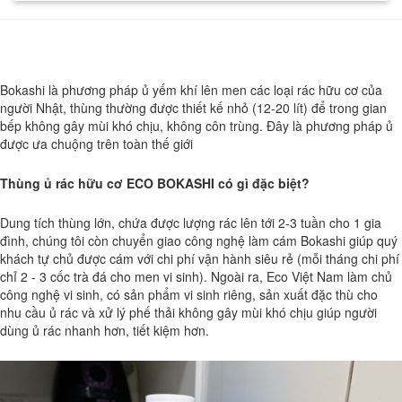
Bokashi là phương pháp ủ yếm khí lên men các loại rác hữu cơ của
người Nhật, thùng thường được thiết kế nhỏ (12-20 lít) để trong gian
bếp không gây mùi khó chịu, không côn trùng. Đây là phương pháp ủ
được ưa chuộng trên toàn thế giới
Thùng ủ rác hữu cơ ECO BOKASHI có gì đặc biệt?
Dung tích thùng lớn, chứa được lượng rác lên tới 2-3 tuần cho 1 gia
đình, chúng tôi còn chuyển giao công nghệ làm cám Bokashi giúp quý
khách tự chủ được cám với chi phí vận hành siêu rẻ (mỗi tháng chi phí
chỉ 2 - 3 cốc trà đá cho men vi sinh). Ngoài ra, Eco Việt Nam làm chủ
công nghệ vi sinh, có sản phẩm vi sinh riêng, sản xuất đặc thù cho
nhu cầu ủ rác và xử lý phế thải không gây mùi khó chịu giúp người
dùng ủ rác nhanh hơn, tiết kiệm hơn.