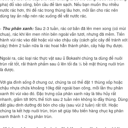
pha) đổ vào cống, bồn cầu để làm sạch. Nếu bạn muốn thu nhiều
nước rác hơn, thì để rác trong thùng lâu hơn, mỗi lần cho rác nên
dùng tay ấn nắp nén rác xuống để vắt nước rác.
-
Thu phân xanh:
Sau 2-3 tuần, rác cơ bản đã lên men xong (có mùi
chua), rác khi lên men nhìn bên ngoài vẫn tươi, nhưng đã mềm. Tiến
hành vùi rác vào đất hoặc vùi vào chậu cây (cách gốc cây để tránh xót
cây) thêm 2 tuần nữa là rác hoai hẳn thành phân, cây hấp thụ được.
Ngoài ra, các loại rác thực vật sau ủ Bokashi chúng ta dùng để nuôi
trùn rất tốt, rải thành phẩm sau ủ lên tối đa ½ bề mặt thùng nuôi trùn
là được.
Với gia đình sống ở chung cư, chúng ta có thể đặt 1 thùng xốp hoặc
chậu nhựa chứa khoảng 10kg đất ngoài ban công, mỗi lần thu phân
xanh thì vùi vào đó. Đặc trưng của phân xanh này là tiêu hủy rất
nhanh, giảm tới 90% thể tích sau 2 tuần nên không lo đầy thùng. Dùng
đất giàu dinh dưỡng đó bón cho cây (sau vùi 2 tuần) rất tốt. Hoặc
chúng ta kết hợp nuôi trùn, trùn sẽ giúp tiêu biến hàng chục kg phân
xanh thành 1-2 kg phân trùn.