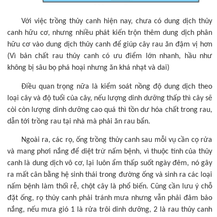
Với việc trồng thủy canh hiện nay, chưa có dung dịch thủy
canh hữu cơ, nhưng nhiều phát kiến trộn thêm dung dịch phân
hữu cơ vào dung dịch thủy canh để giúp cây rau ăn đậm vị hơn
(Vì bản chất rau thủy canh có ưu điểm lớn nhanh, hầu như
không bị sâu bọ phá hoại nhưng ăn khá nhạt và dai)
Điều quan trọng nữa là kiểm soát nồng độ dung dịch theo
loại cây và độ tuổi của cây, nếu lượng dinh dưỡng thấp thì cây sẽ
còi còn lượng dinh dưỡng cao quá thì tồn dư hóa chất trong rau,
dẫn tới trồng rau tại nhà mà phải ăn rau bẩn.
Ngoài ra, các rọ, ống trồng thủy canh sau mỗi vụ cần cọ rửa
và mang phơi nắng để diệt trừ nấm bệnh, vì thuộc tính của thủy
canh là dung dịch vô cơ, lại luôn ẩm thấp suốt ngày đêm, nó gây
ra mất cân bằng hệ sinh thái trong đường ống và sinh ra các loại
nấm bệnh làm thối rễ, chột cây là phổ biến. Cũng cần lưu ý chỗ
đặt ống, rọ thủy canh phải tránh mưa nhưng vẫn phải đảm bảo
nắng, nếu mưa gió 1 là rửa trôi dinh dưỡng, 2 là rau thủy canh