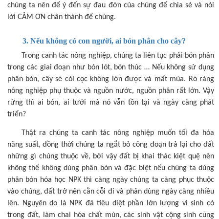
chúng ta nên để ý đến sự đau đớn của chúng để chia sẻ và nói
lời CẢM ƠN chân thành để chúng.
3. Nếu không có con người, ai bón phân cho cây?
Trong canh tác nông nghiệp, chúng ta liên tục phải bón phân
trong các giai đoạn như bón lót, bón thúc … Nếu không sử dụng
phân bón, cây sẽ còi cọc không lớn được và mất mùa. Rõ ràng
nông nghiệp phụ thuộc và nguồn nước, nguồn phân rất lớn. Vậy
rừng thì ai bón, ai tưới mà nó vẫn tồn tại và ngày càng phát
triển?
Thật ra chúng ta canh tác nông nghiệp muốn tối đa hóa
năng suất, đồng thời chúng ta ngắt bỏ công đoạn trả lại cho đất
những gì chúng thuộc về, bởi vậy đất bị khai thác kiệt quệ nên
không thể không dùng phân bón và đặc biệt nếu chúng ta dùng
phân bón hóa học NPK thì càng ngày chúng ta càng phục thuộc
vào chúng, đất trở nên cằn cỗi đi và phân dùng ngày càng nhiều
lên. Nguyên do là NPK đã tiêu diệt phần lớn lượng vi sinh có
trong đất, làm chai hóa chất mùn, các sinh vật cộng sinh cũng