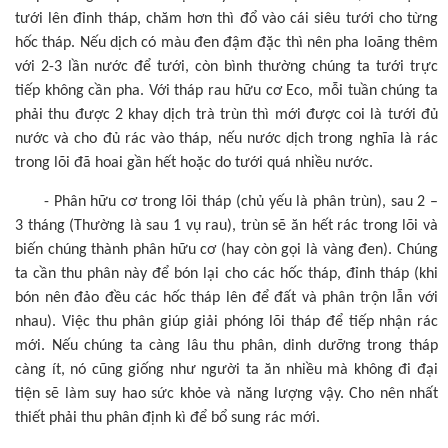
tưới lên đỉnh tháp, chăm hơn thì đổ vào cái siêu tưới cho từng
hốc tháp. Nếu dịch có màu đen đậm đặc thì nên pha loãng thêm
với 2-3 lần nước để tưới, còn bình thường chúng ta tưới trực
tiếp không cần pha. Với tháp rau hữu cơ Eco, mỗi tuần chúng ta
phải thu được 2 khay dịch trà trùn thì mới được coi là tưới đủ
nước và cho đủ rác vào tháp, nếu nước dịch trong nghĩa là rác
trong lõi đã hoai gần hết hoặc do tưới quá nhiều nước.
- Phân hữu cơ trong lõi tháp (chủ yếu là phân trùn), sau 2 –
3 tháng (Thường là sau 1 vụ rau), trùn sẽ ăn hết rác trong lõi và
biến chúng thành phân hữu cơ (hay còn gọi là vàng đen). Chúng
ta cần thu phân này để bón lại cho các hốc tháp, đỉnh tháp (khi
bón nên đảo đều các hốc tháp lên để đất và phân trộn lẫn với
nhau). Việc thu phân giúp giải phóng lõi tháp để tiếp nhận rác
mới. Nếu chúng ta càng lâu thu phân, dinh dưỡng trong tháp
càng ít, nó cũng giống như người ta ăn nhiều mà không đi đại
tiện sẽ làm suy hao sức khỏe và năng lượng vậy. Cho nên nhất
thiết phải thu phân định kì để bổ sung rác mới.