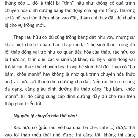
thùng xốp … đó là thiết bị “tĩnh”, hầu như không có quá trình
chuyển hóa dinh dưỡng bằng tác động của người trồng. Thường
sẽ là hết vụ trộn thêm phân vào đất, thậm chí thay đất để chuẩn
bị cho vụ trồng mới.
Tháp rau hữu cơ dù cũng trồng bằng đất như vậy, nhưng sự
khác biệt chính là bản thân tháp rau là 1 hệ sinh thái, trong đó
lõi tháp đóng vai trò như cơ quan tiêu hóa của tháp, rác hữu cơ
là thức ăn, trùn quế, các vi sinh vật khác, rồi hệ vi sinh đóng vai
trò là các thực thể chuyển hóa trong hệ sinh thái đó. Tháp có “bụ
bẫm, khỏe mạnh” hay không là nhờ quá trình chuyển hóa thức
ăn (rác hữu cơ) thành dinh dưỡng cho đất. Nếu rác hữu cơ càng
đa dạng, càng giàu dinh dưỡng thì tháp càng “bụ bẫm, khỏe
mạnh”, từ đó cũng cung cấp dinh dưỡng đầy đủ cho rau trên
tháp phát triển tốt.
Nguyên lý chuyển hóa thế nào?
Rác hữu cơ (gốc rau, vỏ hoa quả, bã chè, café …) được thả
vào lõi tháp (nếu thái nhỏ được thì càng tốt, không thì cũng