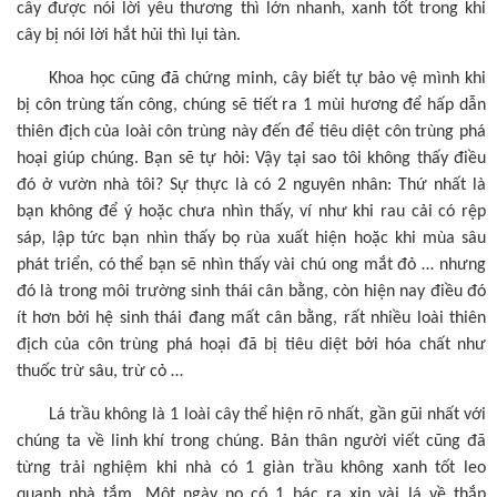
cây được nói lời yêu thương thì lớn nhanh, xanh tốt trong khi
cây bị nói lời hắt hủi thì lụi tàn.
Khoa học cũng đã chứng minh, cây biết tự bảo vệ mình khi
bị côn trùng tấn công, chúng sẽ tiết ra 1 mùi hương để hấp dẫn
thiên địch của loài côn trùng này đến để tiêu diệt côn trùng phá
hoại giúp chúng. Bạn sẽ tự hỏi: Vậy tại sao tôi không thấy điều
đó ở vườn nhà tôi? Sự thực là có 2 nguyên nhân: Thứ nhất là
bạn không để ý hoặc chưa nhìn thấy, ví như khi rau cải có rệp
sáp, lập tức bạn nhìn thấy bọ rùa xuất hiện hoặc khi mùa sâu
phát triển, có thể bạn sẽ nhìn thấy vài chú ong mắt đỏ … nhưng
đó là trong môi trường sinh thái cân bằng, còn hiện nay điều đó
ít hơn bởi hệ sinh thái đang mất cân bằng, rất nhiều loài thiên
địch của côn trùng phá hoại đã bị tiêu diệt bởi hóa chất như
thuốc trừ sâu, trừ cỏ …
Lá trầu không là 1 loài cây thể hiện rõ nhất, gần gũi nhất với
chúng ta về linh khí trong chúng. Bản thân người viết cũng đã
từng trải nghiệm khi nhà có 1 giàn trầu không xanh tốt leo
quanh nhà tắm. Một ngày nọ có 1 bác ra xin vài lá về thắp