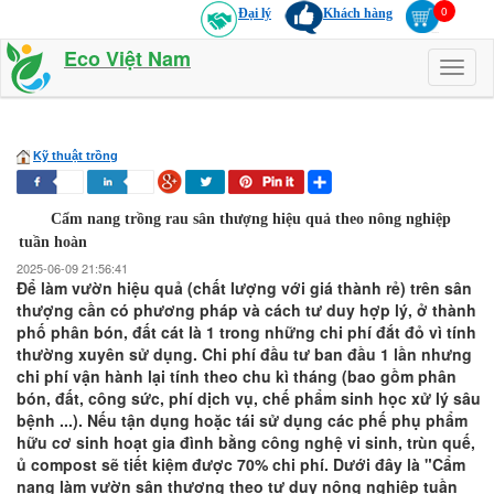
Đại lý
Khách hàng
Eco Việt Nam
Toggl
naviga
Kỹ thuật trồng
Cẩm nang trồng rau sân thượng hiệu quả theo nông nghiệp
tuần hoàn
2025-06-09 21:56:41
Để làm vườn hiệu quả (chất lượng với giá thành rẻ) trên sân
thượng cần có phương pháp và cách tư duy hợp lý, ở thành
phố phân bón, đất cát là 1 trong những chi phí đắt đỏ vì tính
thường xuyên sử dụng. Chi phí đầu tư ban đầu 1 lần nhưng
chi phí vận hành lại tính theo chu kì tháng (bao gồm phân
bón, đất, công sức, phí dịch vụ, chế phẩm sinh học xử lý sâu
bệnh ...). Nếu tận dụng hoặc tái sử dụng các phế phụ phẩm
hữu cơ sinh hoạt gia đình bằng công nghệ vi sinh, trùn quế,
ủ compost sẽ tiết kiệm được 70% chi phí. Dưới đây là "Cẩm
nang làm vườn sân thượng theo tư duy nông nghiệp tuần