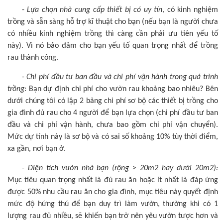
-
Lựa chọn nhà cung cấp thiết bị có uy tín
, có kinh nghiệm
trồng và sẵn sàng hỗ trợ kĩ thuật cho bạn (nếu bạn là người chưa
có nhiều kinh nghiệm trồng thì càng cần phải ưu tiên yếu tố
này). Vì nó bảo đảm cho bạn yếu tố quan trọng nhất để trồng
rau thành công.
-
Chi phí đầu tư ban đầu và chi phí vận hành trong quá trình
trồng
: Bạn dự định chi phí cho vườn rau khoảng bao nhiêu? Bên
dưới chúng tôi có lập 2 bảng chi phí sơ bộ các thiết bị trồng cho
gia đình đủ rau cho 4 người để bạn lựa chọn (chi phí đầu tư ban
đầu và chi phí vận hành, chưa bao gồm chi phí vận chuyển).
Mức dự tính này là sơ bộ và có sai số khoảng 10% tùy thời điểm,
xa gần, nơi bạn ở.
-
Diện tích vườn nhà bạn (rộng > 20m2 hay dưới 20m2):
Mục tiêu quan trọng nhất là đủ rau ăn hoặc ít nhất là đáp ứng
được 50% nhu cầu rau ăn cho gia đình, mục tiêu này quyết định
mức độ hứng thú để bạn duy trì làm vườn, thường khi có 1
lượng rau đủ nhiều, sẽ khiến bạn trở nên yêu vườn tược hơn và