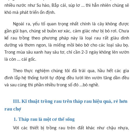
nhiều nước như Su hào, Bắp cải, súp lơ … thì hẳn nhiên chúng sẽ
khó mà phát triển ổn định.
Ngoài ra, yếu tố quan trọng nhất chính là cây không được
gần gũi bạn, chúng sẽ buồn xơ xác, cảm giác như bị bỏ rơi. Chưa
kể rau trồng theo phương pháp này là loại rau rất giàu dinh
dưỡng và thơm ngon, là miếng mồi béo bở cho các loại sâu bọ.
Trong mùa sâu xanh hay sâu tơ, chỉ cần 2-3 ngày không lên vườn
là còn … cái gốc.
Theo thực nghiệm chúng tôi đã trải qua, hầu hết các gia
đình lắp hệ thống tưới tự động đều lười lên vườn tăng dần đều
và sau cùng thì phần nhiều trong số đó …bỏ nghề.
III. Kĩ thuật trồng rau trên tháp rau hiệu quả, rẻ hơn
rau chợ
1. Tháp rau là một cơ thể sống
Với các thiết bị trồng rau trên đất khác như chậu nhựa,