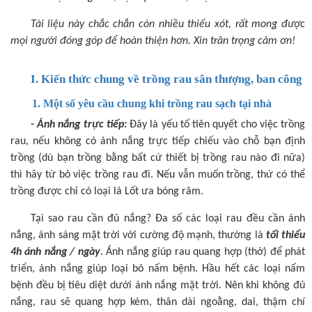
Tài liệu này chắc chắn còn nhiều thiếu xót, rất mong được
mọi người đóng góp để hoàn thiện hơn. Xin trân trọng cảm ơn!
I. Kiến thức chung về trồng rau sân thượng, ban công
1. Một số yêu cầu chung khi trồng rau sạch tại nhà
- Ánh nắng trực tiếp:
Đây là yếu tố tiên quyết cho việc trồng
rau, nếu không có ánh nắng trực tiếp chiếu vào chỗ bạn định
trồng (dù bạn trồng bằng bất cứ thiết bị trồng rau nào đi nữa)
thì hãy từ bỏ việc trồng rau đi. Nếu vẫn muốn trồng, thứ có thể
trồng được chỉ có loại lá Lốt ưa bóng râm.
Tại sao rau cần đủ nắng? Đa số các loại rau đều cần ánh
nắng, ánh sáng mặt trời với cường độ mạnh, thường là
tối thiểu
4h ánh nắng / ngày
. Ánh nắng giúp rau quang hợp (thở) để phát
triển, ánh nắng giúp loại bỏ nấm bệnh. Hầu hết các loại nấm
bệnh đều bị tiêu diệt dưới ánh nắng mặt trời. Nên khi không đủ
nắng, rau sẽ quang hợp kém, thân dài ngoằng, dai, thậm chí