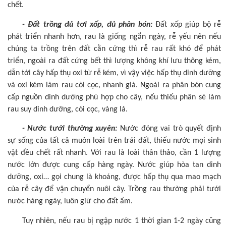
chết.
- Đất trồng đủ tơi xốp, đủ phân bón:
Đất xốp giúp bộ rễ
phát triển nhanh hơn, rau là giống ngắn ngày, rễ yếu nên nếu
chúng ta trồng trên đất cằn cứng thì rễ rau rất khó để phát
triển, ngoài ra đất cứng bết thì lượng không khí lưu thông kém,
dẫn tới cây hấp thụ oxi từ rễ kém, vì vậy việc hấp thụ dinh dưỡng
và oxi kém làm rau còi cọc, nhanh già. Ngoài ra phân bón cung
cấp nguồn dinh dưỡng phù hợp cho cây, nếu thiếu phân sẽ làm
rau suy dinh dưỡng, còi cọc, vàng lá.
- Nước tưới thường xuyên:
Nước đóng vai trò quyết định
sự sống của tất cả muôn loài trên trái đất, thiếu nước mọi sinh
vật đều chết rất nhanh. Với rau là loài thân thảo, cần 1 lượng
nước lớn được cung cấp hàng ngày. Nước giúp hòa tan dinh
dưỡng, oxi… gọi chung là khoáng, được hấp thụ qua mao mạch
của rễ cây để vận chuyển nuôi cây. Trồng rau thường phải tưới
nước hàng ngày, luôn giữ cho đất ẩm.
Tuy nhiên, nếu rau bị ngập nước 1 thời gian 1-2 ngày cũng