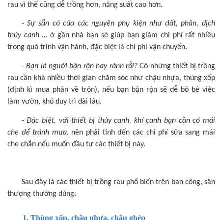
rau vì thế cũng dễ trồng hơn, năng suất cao hơn.
- Sự sẵn có của các nguyên phụ kiện như đất, phân, dịch
thủy canh
… ở gần nhà bạn sẽ giúp bạn giảm chi phí rất nhiều
trong quá trình vận hành, đặc biệt là chi phí vận chuyển.
-
Bạn là người bận rộn hay rảnh rỗi?
Có những thiết bị trồng
rau cần khá nhiều thời gian chăm sóc như chậu nhựa, thùng xốp
(định kì mua phân về trộn), nếu bạn bận rộn sẽ dễ bỏ bê việc
làm vườn, khó duy trì dài lâu.
-
Đặc biệt, với thiết bị thủy canh, khí canh bạn cần có mái
che để tránh mưa
, nên phải tính đến các chi phí sửa sang mái
che chắn nếu muốn đầu tư các thiết bị này.
Sau đây là các thiết bị trồng rau phổ biến trên ban công, sân
thượng thường dùng:
1. Thùng xốp, chậu nhựa, chậu ghép