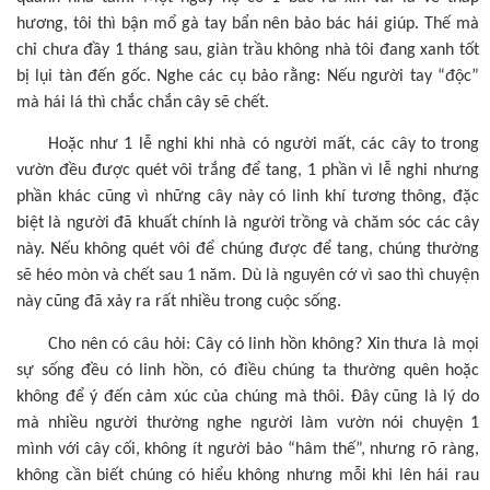
hương, tôi thì bận mổ gà tay bẩn nên bảo bác hái giúp. Thế mà
chỉ chưa đầy 1 tháng sau, giàn trầu không nhà tôi đang xanh tốt
bị lụi tàn đến gốc. Nghe các cụ bảo rằng: Nếu người tay “độc”
mà hái lá thì chắc chắn cây sẽ chết.
Hoặc như 1 lễ nghi khi nhà có người mất, các cây to trong
vườn đều được quét vôi trắng để tang, 1 phần vì lễ nghi nhưng
phần khác cũng vì những cây này có linh khí tương thông, đặc
biệt là người đã khuất chính là người trồng và chăm sóc các cây
này. Nếu không quét vôi để chúng được để tang, chúng thường
sẽ héo mòn và chết sau 1 năm. Dù là nguyên cớ vì sao thì chuyện
này cũng đã xảy ra rất nhiều trong cuộc sống.
Cho nên có câu hỏi: Cây có linh hồn không? Xin thưa là mọi
sự sống đều có linh hồn, có điều chúng ta thường quên hoặc
không để ý đến cảm xúc của chúng mà thôi. Đây cũng là lý do
mà nhiều người thường nghe người làm vườn nói chuyện 1
mình với cây cối, không ít người bảo “hâm thế”, nhưng rõ ràng,
không cần biết chúng có hiểu không nhưng mỗi khi lên hái rau