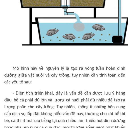
Mô hình này về nguyên lý là tạo ra vòng tuần hoàn dinh
dưỡng giữa vật nuôi và cây trồng, tuy nhiên cần tính toán đến
các yếu tố sau:
- Diện tích triển khai, đây là vấn đề cần được lưu ý hàng
đầu, bể cá phải đủ lớn và lượng cá nuôi phải đủ nhiều để tạo ra
lượng phân cho cây trồng. Tuy nhiên, không ít những bên cung
cấp dịch vụ lắp đặt không hiểu vấn đề này, thường cho cái bể thì
bé, cá thì ít mà rau trồng lại quá nhiều làm thiếu hụt dinh dưỡng
hoặc phải ép nuôi cá quá đặc, môi trường sống ngột ngạt khiến