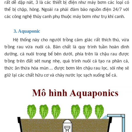
rất dễ dập nát, 3 là các thiết bị điện như máy bơm các loại có
thể bị chập, hỏng. Ngoài ra phải đảm bảo nguồn điện 24/7 với
các công nghệ thủy canh phụ thuộc máy bơm như trụ khí canh.
3. Aquaponic
Hệ thống này cho người trồng cảm giác rất thích thú, vừa
trồng rau vừa nuôi cá. Bản chất là quy trình tuần hoàn dinh
dưỡng, cá nuôi trong bể bên dưới, phía trên là chậu rau được
trồng trên đất sét nung nhẹ, quá trình nuôi cá tạo ra phân cá,
thức ăn thừa hóa mùn … được bơm lên chậu rau lọc, sỏi nhẹ sẽ
giữ lại các chất hữu cơ và chảy nước lọc sạch xuống bể cá.