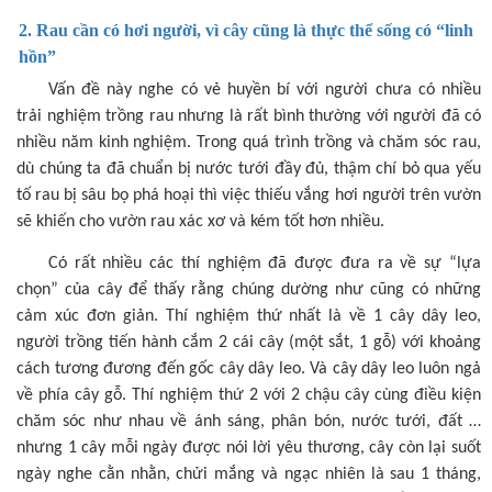
2. Rau cần có hơi người, vì cây cũng là thực thể sống có “linh
hồn”
Vấn đề này nghe có vẻ huyền bí với người chưa có nhiều
trải nghiệm trồng rau nhưng là rất bình thường với người đã có
nhiều năm kinh nghiệm. Trong quá trình trồng và chăm sóc rau,
dù chúng ta đã chuẩn bị nước tưới đầy đủ, thậm chí bỏ qua yếu
tố rau bị sâu bọ phá hoại thì việc thiếu vắng hơi người trên vườn
sẽ khiến cho vườn rau xác xơ và kém tốt hơn nhiều.
Có rất nhiều các thí nghiệm đã được đưa ra về sự “lựa
chọn” của cây để thấy rằng chúng dường như cũng có những
cảm xúc đơn giản. Thí nghiệm thứ nhất là về 1 cây dây leo,
người trồng tiến hành cắm 2 cái cây (một sắt, 1 gỗ) với khoảng
cách tương đương đến gốc cây dây leo. Và cây dây leo luôn ngả
về phía cây gỗ. Thí nghiệm thứ 2 với 2 chậu cây cùng điều kiện
chăm sóc như nhau về ánh sáng, phân bón, nước tưới, đất …
nhưng 1 cây mỗi ngày được nói lời yêu thương, cây còn lại suốt
ngày nghe cằn nhằn, chửi mắng và ngạc nhiên là sau 1 tháng,