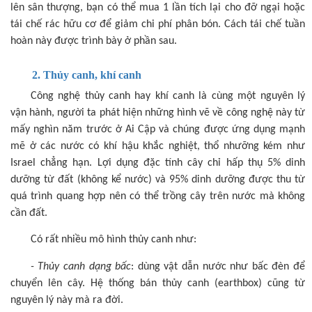
lên sân thượng, bạn có thể mua 1 lần tích lại cho đỡ ngại hoặc
tái chế rác hữu cơ để giảm chi phí phân bón. Cách tái chế tuần
hoàn này được trình bày ở phần sau.
2. Thủy canh, khí canh
Công nghệ thủy canh hay khí canh là cùng một nguyên lý
vận hành, người ta phát hiện những hình vẽ về công nghệ này từ
mấy nghìn năm trước ở Ai Cập và chúng được ứng dụng mạnh
mẽ ở các nước có khí hậu khắc nghiệt, thổ nhưỡng kém như
Israel chẳng hạn. Lợi dụng đặc tính cây chỉ hấp thụ 5% dinh
dưỡng từ đất (không kể nước) và 95% dinh dưỡng được thu từ
quá trình quang hợp nên có thể trồng cây trên nước mà không
cần đất.
Có rất nhiều mô hình thủy canh như:
- Thủy canh dạng bấc
: dùng vật dẫn nước như bấc đèn để
chuyển lên cây. Hệ thống bán thủy canh (earthbox) cũng từ
nguyên lý này mà ra đời.