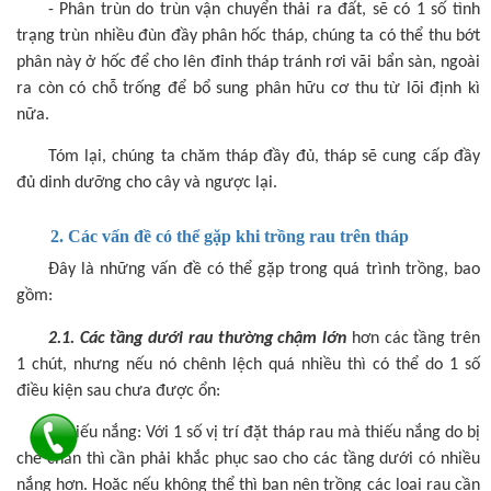
- Phân trùn do trùn vận chuyển thải ra đất, sẽ có 1 số tình
trạng trùn nhiều đùn đầy phân hốc tháp, chúng ta có thể thu bớt
phân này ở hốc để cho lên đỉnh tháp tránh rơi vãi bẩn sàn, ngoài
ra còn có chỗ trống để bổ sung phân hữu cơ thu từ lõi định kì
nữa.
Tóm lại, chúng ta chăm tháp đầy đủ, tháp sẽ cung cấp đầy
đủ dinh dưỡng cho cây và ngược lại.
2. Các vấn đề có thể gặp khi trồng rau trên tháp
Đây là những vấn đề có thể gặp trong quá trình trồng, bao
gồm:
2.1. Các tầng dưới rau thường chậm lớn
hơn các tầng trên
1 chút, nhưng nếu nó chênh lệch quá nhiều thì có thể do 1 số
điều kiện sau chưa được ổn:
- Thiếu nắng: Với 1 số vị trí đặt tháp rau mà thiếu nắng do bị
che chắn thì cần phải khắc phục sao cho các tầng dưới có nhiều
nắng hơn. Hoặc nếu không thể thì bạn nên trồng các loại rau cần