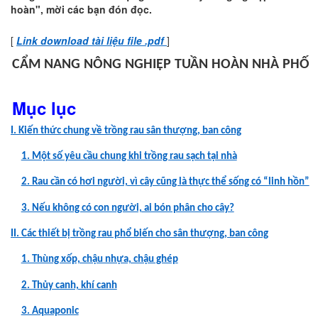
hoàn", mời các bạn đón đọc.
[
Link download tài liệu file .pdf
]
CẨM NANG NÔNG NGHIỆP TUẦN HOÀN NHÀ PHỐ
Mục lục
I. Kiến thức chung về trồng rau sân thượng, ban công
1. Một số yêu cầu chung khi trồng rau sạch tại nhà
2. Rau cần có hơi người, vì cây cũng là thực thể sống có “linh hồn”
3. Nếu không có con người, ai bón phân cho cây?
II. Các thiết bị trồng rau phổ biến cho sân thượng, ban công
1. Thùng xốp, chậu nhựa, chậu ghép
2. Thủy canh, khí canh
3. Aquaponic