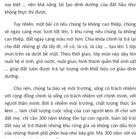
suy kiệt … nên khả năng tái tạo dinh dưỡng của đất hầu như
không thực thi được.
Tuy nhiên, một bãi cỏ nếu chúng ta không can thiệp, chúng
sẽ ngày càng mọc tươi tốt lên, 1 khu rừng nếu chúng ta không
can thiệp, đất ngày càng màu mỡ hơn. Chìa khóa chính là trả lại
cho đất những gì đã lấy đi, rễ cỏ, lá cỏ, lá cây … tạo lên 1 lớp
mùn trên và dưới bề mặt. Theo thời gian, lớp mùn này dày lên
nuôi hệ vi sinh, giữ nước, nuôi giun, hình thành quần thể sinh vật
… giúp đất luôn được trả lại lượng sinh khối hữu cơ giàu dinh
dưỡng.
Cho nên, chúng ta bảo vệ môi trường, sống có trách nhiệm
với cộng đồng chính là sống có trách nhiệm với chính mình, với
người thân mình. Bởi ô nhiễm môi trường, chất lượng thức ăn
kém … làm chất lượng cuộc sống của con người kém đi chứ với
đất mẹ, chỉ cần 300 năm không tồn tại con người, toàn bộ trái
đất này sẽ trở thành những khu rừng già và không còn dấu tích
của những thành phố phồn hoa như bây giờ. Mà 300 năm với vũ