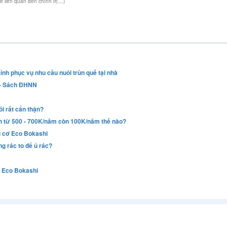
iên quan đến chính trị....)
tỉnh phục vụ nhu cầu nuôi trùn quế tại nhà
) - Sách ĐHNN
i rất cẩn thận?
inh từ 500 - 700K/năm còn 100K/năm thế nào?
u cơ Eco Bokashi
g rác to để ủ rác?
c Eco Bokashi