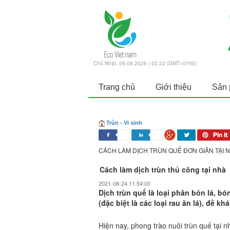
Chủ Nhật, 09.08.2026 | 02:22 (GMT+0700)
Trang chủ
Giới thiệu
Sản
Trùn - Vi sinh
CÁCH LÀM DỊCH TRÙN QUẾ ĐƠN GIẢN TẠI 
Cách làm dịch trùn thủ công tại nhà
2021-08-24 11:54:00
Dịch trùn quế là loại phân bón lá, b
(đặc biệt là các loại rau ăn lá), đề kh
Hiện nay, phong trào nuôi trùn quế tại nh