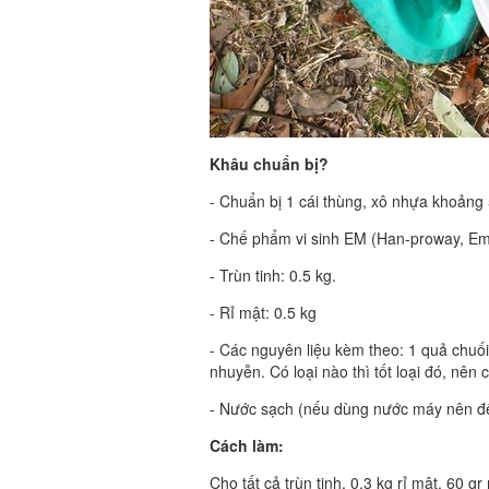
Khâu chuẩn bị?
- Chuẩn bị 1 cái thùng, xô nhựa khoảng 
- Chế phẩm vi sinh EM (Han-proway, Emz
- Trùn tinh: 0.5 kg.
- Rỉ mật: 0.5 kg
- Các nguyên liệu kèm theo: 1 quả chuối
nhuyễn. Có loại nào thì tốt loại đó, nên
- Nước sạch (nếu dùng nước máy nên để n
Cách làm:
Cho tất cả trùn tinh, 0.3 kg rỉ mật, 60 