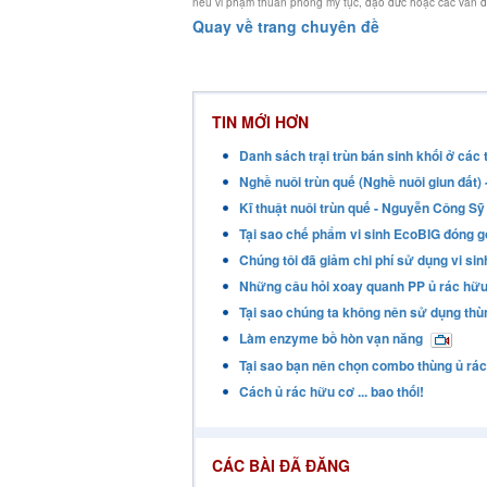
nếu vi phạm thuần phong mỹ tục, đạo đức hoặc các vấn đề l
Quay về trang chuyên đề
TIN MỚI HƠN
Danh sách trại trùn bán sinh khối ở các 
Nghề nuôi trùn quế (Nghề nuôi giun đất
Kĩ thuật nuôi trùn quế - Nguyễn Công Sỹ
Tại sao chế phẩm vi sinh EcoBIG đóng gó
Chúng tôi đã giảm chi phí sử dụng vi s
Những câu hỏi xoay quanh PP ủ rác hữ
Tại sao chúng ta không nên sử dụng thùn
Làm enzyme bồ hòn vạn năng
Tại sao bạn nên chọn combo thùng ủ rá
Cách ủ rác hữu cơ ... bao thối!
CÁC BÀI ĐÃ ĐĂNG