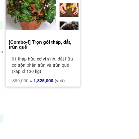
[Combo-f] Trọn gói tháp, đất,
trùn quế
01 tháp hữu cơ vi sinh, đất hữu
cơ trộn phân trùn và trùn quế
(xấp xỉ 120 kg)
1,890,000
»
1,825,000
(vnđ)
n