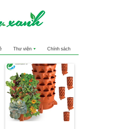
ẻ
Thư viện
Chính sách
+