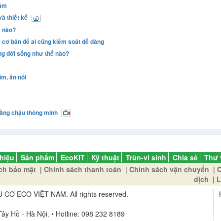
lầm
và thiết kế
ế nào?
cơ bản để ai cũng kiểm soát dễ dàng
ng đời sống như thế nào?
ìm, ăn nổi
bằng chậu thông minh
thiệu
Sản phẩm
EcoKIT
Kỹ thuật
Trùn-vi sinh
Chia sẻ
Thư 
ch bảo mật
|
Chính sách thanh toán
|
Chính sách vận chuyển
|
C
dịch
|
L
 ECO VIỆT NAM. All rights reserved.
ây Hồ - Hà Nội. • Hotline: 098 232 8189