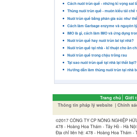
Cách nuôi trùn quế - những kì vọng sai 
Thùng nuôi trùn quế - muôn kiểu tái chế 
Nuôi trùn quế bằng phân gia súc như th
Cách làm Garbage enzyme và nguyên lý 
IMO là gì, cách làm IMO và ứng dụng tro
Nuôi trùn quế hay nuôi trùn lai tại nhà?
Nuôi trùn quế tại nhà - kĩ thuật cho ăn ch
Nuôi trùn quế trong chậu trồng rau
Tại sao nuôi trùn quế tại nhà lại thất bại?
Hướng dẫn làm thùng nuôi trùn tại nhà 
Trang chủ
Giới 
Thông tin pháp lý website
|
Chính sá
©2017 CÔNG TY CP NÔNG NGHIỆP HỮU CƠ
478 - Hoàng Hoa Thám - Tây Hồ - Hà Nội
Địa chỉ liên hệ: 478 - Hoàng Hoa Thám - T