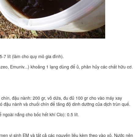
5-7 lít (làm cho quy mô gia đình).
eo, Emuniv...) khoảng 1 lạng dùng để ủ, phân hủy các chất hữu cơ.
 chín, đậu nành: 200 gr, vỏ dứa, đu đủ 100 gr cho vào máy xay
 có đậu nành và chuối chín để tăng độ dinh dưỡng của dịch trùn quế.
goài nắng cho bốc hết khí Clo): 0.5 lít.
gr men vi sinh EM và tất cả các nguyên liệu kèm theo vào xô. Nước nên