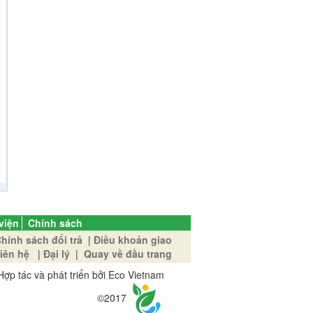
viện
Chính sách
hính sách đổi trả
|
Điều khoản giao
iên hệ
|
Đại lý
|
Quay về đầu trang
Hợp tác và phát triển bởi Eco Vietnam
©2017