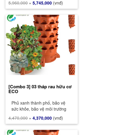
5,960,000
»
5,745,000
(vnđ)
[Combo 3] 03 tháp rau hữu cơ
ECO
Phủ xanh thành phố, bảo vệ
sức khỏe, bảo vệ môi trường
4,470,000
»
4,370,000
(vnđ)