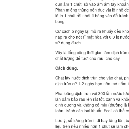
đun ấm 1 chút, sờ vào âm ấm tay khoảng 
Phần miệng thùng nên đục vài lỗ nhỏ để 
lỗ to 1 chút rồi nhét ít bông vào để trá
bung.
Cứ cách 5 ngày lại mở ra khuấy đều kho
nắp ra cho nốt rỉ mật hòa với 0.3 lit nư
sử dụng được.
Vậy là tổng cộng thời gian làm dịch trù
chất lượng để tưới cho rau, cho cây.
Cách dùng:
Chắt lấy nước dịch trùn cho vào chai, p
dịch trùn cứ 1-2 ngày bạn nên mở nắm 1 
Pha loãng dịch trùn với 300 lần nước tướ
lần đảm bảo rau lên rất tốt, xanh và kh
dinh dưỡng và không có mùi (thường là 
toàn, tránh các loại khuẩn Ecoli có thể c
Lưu ý, số lượng trùn ít đi hay tăng lên
liệu trên nếu nhiều hơn 1 chút sẽ làm c