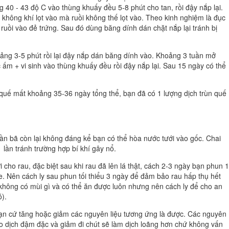
40 - 43 độ C vào thùng khuấy đều 5-8 phút cho tan, rồi đậy nắp lại.
không khí lọt vào mà ruồi không thế lọt vào. Theo kinh nghiệm là đục
nh ruồi vào đẻ trứng. Sau đó dùng băng dính dán chặt nắp lại tránh bị
ảng 3-5 phút rồi lại đậy nắp dán băng dính vào. Khoảng 3 tuần mở
ớc ấm + vi sinh vào thùng khuấy đều rồi đậy nắp lại. Sau 15 ngày có thể
n quế mất khoảng 35-36 ngày tổng thể, bạn đã có 1 lượng dịch trùn quế
hần bã còn lại không đáng kể bạn có thể hòa nước tưới vào gốc. Chai
lần tránh trường hợp bí khí gây nổ.
i cho rau, đặc biệt sau khi rau đã lên lá thật, cách 2-3 ngày bạn phun 1
ỏe. Nên cách ly sau phun tối thiểu 3 ngày để đảm bảo rau hấp thụ hết
không có mùi gì và có thể ăn được luôn nhưng nên cách ly để cho an
ó).
, bạn cứ tăng hoặc giảm các nguyên liệu tương ứng là được. Các nguyên
ho dịch đậm đặc và giảm đi chút sẽ làm dịch loãng hơn chứ không vấn