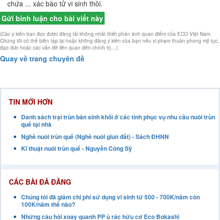
chứa ... xác bào tử vi sinh thôi.
Gửi bình luận cho bài viết này
(Các ý kiến bạn đọc được đăng tải không nhất thiết phản ánh quan điểm của ECO Việt Nam.
Chúng tôi có thể biên tập lại hoặc không đăng ý kiến của bạn nếu vi phạm thuần phong mỹ tục,
đạo đức hoặc các vấn đề liên quan đến chính trị....)
Quay về trang chuyên đề
TIN MỚI HƠN
Danh sách trại trùn bán sinh khối ở các tỉnh phục vụ nhu cầu nuôi trùn
quế tại nhà
Nghề nuôi trùn quế (Nghề nuôi giun đất) - Sách ĐHNN
Kĩ thuật nuôi trùn quế - Nguyễn Công Sỹ
CÁC BÀI ĐÃ ĐĂNG
Chúng tôi đã giảm chi phí sử dụng vi sinh từ 500 - 700K/năm còn
100K/năm thế nào?
Những câu hỏi xoay quanh PP ủ rác hữu cơ Eco Bokashi