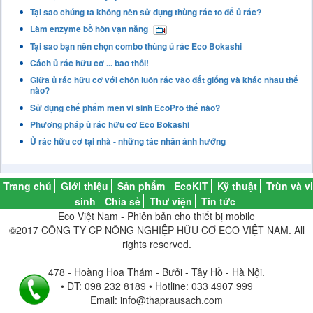
Tại sao chúng ta không nên sử dụng thùng rác to để ủ rác?
Làm enzyme bồ hòn vạn năng
Tại sao bạn nên chọn combo thùng ủ rác Eco Bokashi
Cách ủ rác hữu cơ ... bao thối!
Giữa ủ rác hữu cơ với chôn luôn rác vào đất giống và khác nhau thế
nào?
Sử dụng chế phẩm men vi sinh EcoPro thế nào?
Phương pháp ủ rác hữu cơ Eco Bokashi
Ủ rác hữu cơ tại nhà - những tác nhân ảnh hưởng
Trang chủ
Giới thiệu
Sản phẩm
EcoKIT
Kỹ thuật
Trùn và vi
sinh
Chia sẻ
Thư viện
Tin tức
Eco Việt Nam - Phiên bản cho thiết bị mobile
©2017 CÔNG TY CP NÔNG NGHIỆP HỮU CƠ ECO VIỆT NAM. All
rights reserved.
478 - Hoàng Hoa Thám - Bưởi - Tây Hồ - Hà Nội.
• ĐT: 098 232 8189 • Hotline: 033 4907 999
Email: info@thaprausach.com