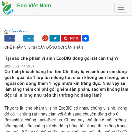
Eco Việt Nam
Toggl
naviga
Trùn - Vi sinh
CHẾ PHẨM VI SINH CẦN ĐÓNG GÓI CẨN THẬN
Tại sao chế phẩm vi sinh EcoBIG đóng gói rất cẩn thận?
2024-05-21 14:53:09
Có 1 chị khách hàng hỏi tôi: Chị thấy lọ vi sinh bên em đóng
gói kĩ quá, đã 1 lớp túi nilong hút chân không bên trong, bên
ngoài còn đóng thêm 1 hộp nhựa kín trắng đục. Như vậy sẽ
làm tăng thêm chi phí gói ghém sản phẩm, sao em không làm
độc túi nilong như trên thị trường họ đang làm?
Thực tế là, chế phẩm vi sinh EcoBIG có nhiều chủng vi sinh, trong
đó có 1 chủng rất nhạy cảm với ánh sáng chuyên dùng cho ủ
Bokashi là chủng LactoBacillus. Chủng này khó tính ở môi trường
bên ngoài, nếu chúng tôi chỉ đóng bằng túi nilong thì e rằng trong
nhà máy SX thì có chủng đó, mà ra khỏi nhà máy thì chủng đó đã