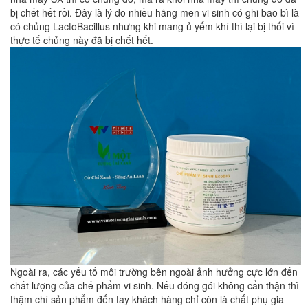
bị chết hết rồi. Đây là lý do nhiều hãng men vi sinh có ghi bao bì là
có chủng LactoBacillus nhưng khi mang ủ yếm khí thì lại bị thối vì
thực tế chủng này đã bị chết hết.
Ngoài ra, các yếu tố môi trường bên ngoài ảnh hưởng cực lớn đến
chất lượng của chế phẩm vi sinh. Nếu đóng gói không cẩn thận thì
thậm chí sản phẩm đến tay khách hàng chỉ còn là chất phụ gia