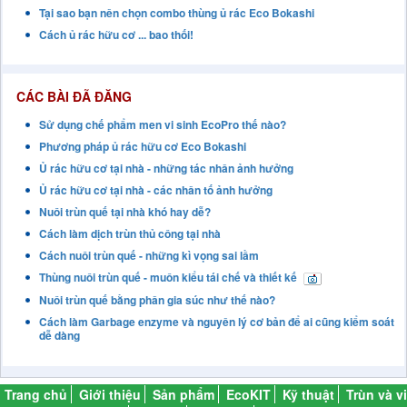
Tại sao bạn nên chọn combo thùng ủ rác Eco Bokashi
Cách ủ rác hữu cơ ... bao thối!
CÁC BÀI ĐÃ ĐĂNG
Sử dụng chế phẩm men vi sinh EcoPro thế nào?
Phương pháp ủ rác hữu cơ Eco Bokashi
Ủ rác hữu cơ tại nhà - những tác nhân ảnh hưởng
Ủ rác hữu cơ tại nhà - các nhân tố ảnh hưởng
Nuôi trùn quế tại nhà khó hay dễ?
Cách làm dịch trùn thủ công tại nhà
Cách nuôi trùn quế - những kì vọng sai lầm
Thùng nuôi trùn quế - muôn kiểu tái chế và thiết kế
Nuôi trùn quế bằng phân gia súc như thế nào?
Cách làm Garbage enzyme và nguyên lý cơ bản để ai cũng kiểm soát
dễ dàng
Trang chủ
Giới thiệu
Sản phẩm
EcoKIT
Kỹ thuật
Trùn và vi