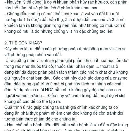
- Nguyên lý thì cũng là do vi khuẩn phân hủy rác hữu cơ, còn phân
hủy thế nào thì sẽ phân tích ở phần khác nhau sau.
- Chúng đều không có mùi thối, chỉ khác là vùi vào đất thì mùi
hương đó 1 là được đất hấp thụ, 2 là được đất che chở và 3 là nó
khuếch tán ra không gian rộng nên hầu như không có mùi. Còn ủ
không có mùi là do những chủng vi sinh đặc chủng tạo lên.
2. THẾ CÒN KHÁC?
Đây chính là ưu điểm của phương pháp ủ rác bằng men vi sinh so
với phương pháp chôn vào đất.
Ủ rác bằng men vi sinh sẽ phân giải phần lớn chất hóa học tồn dư
trong rác như thuốc trừ cỏ, thuốc sâu, phân đạm ... thoát ra ở
dạng khí đã được phân phân tách thành các nhóm chất chứ không
giữ nguyên chất ban đầu. Các chất này dưới tác dụng của enzyme
đậm đặc trong quá trình ủ mà bị phá hủy tách ra thành các chất
đơn. Ví dụ rác có mùi NO2 hầu như không gây độc hại cho con
người và môi trường ... Điều này với chôn trong đất, mật độ vi sinh
không đủ cao để có thể tạo ra.
Quá trình ủ rác giúp chúng ta đánh giá chính xác chúng ta có
đang ăn phải thực phẩm nhiễm chất độc không để còn tránh đối
tượng bán thực phẩm đó cho chúng ta.
- Hạn chế nấm bệnh, tiêu diệt mầm sâu bệnh là ưu điểm đặc trưng
của ủ rác trước khi bón cho cây. Nhờ lượng enzyme do vi sinh có