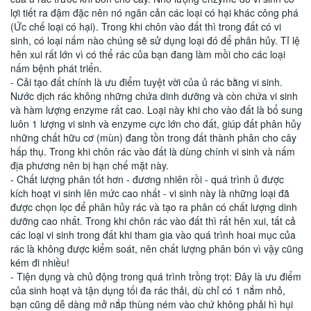
lợi tiết ra đậm đặc nên nó ngăn cản các loại có hại khác công phá
(Ức chế loại có hại). Trong khi chôn vào đất thì trong đất có vi
sinh, có loại nấm nào chúng sẽ sử dụng loại đó để phân hủy. Tỉ lệ
hên xui rất lớn vì có thể rác của bạn đang làm mồi cho các loại
nấm bệnh phát triển.
- Cải tạo đất chính là ưu điểm tuyệt vời của ủ rác bằng vi sinh.
Nước dịch rác không những chứa dinh dưỡng và còn chứa vi sinh
và hàm lượng enzyme rất cao. Loại này khi cho vào đất là bổ sung
luôn 1 lượng vi sinh và enzyme cực lớn cho đất, giúp đất phân hủy
những chất hữu cơ (mùn) đang tồn trong đất thành phân cho cây
hấp thụ. Trong khi chôn rác vào đất là dùng chính vi sinh và nấm
địa phương nên bị hạn chế mặt này.
- Chất lượng phân tốt hơn - đương nhiên rồi - quá trình ủ được
kích hoạt vi sinh lên mức cao nhất - vi sinh này là những loại đã
được chọn lọc để phân hủy rác và tạo ra phân có chất lượng dinh
dưỡng cao nhất. Trong khi chôn rác vào đất thì rất hên xui, tất cả
các loại vi sinh trong đất khi tham gia vào quá trình hoai mục của
rác là không được kiểm soát, nên chất lượng phân bón vì vậy cũng
kém đi nhiều!
- Tiện dụng và chủ động trong quá trình trồng trọt: Đây là ưu điểm
của sinh hoạt và tận dụng tối đa rác thải, dù chỉ có 1 nắm nhỏ,
bạn cũng dễ dàng mở nắp thùng ném vào chứ không phải hì hụi