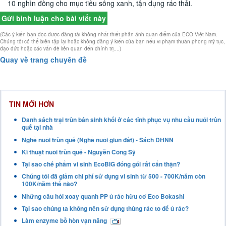
10 nghìn đồng cho mục tiêu sống xanh, tận dụng rác thải.
Gửi bình luận cho bài viết này
(Các ý kiến bạn đọc được đăng tải không nhất thiết phản ánh quan điểm của ECO Việt Nam.
Chúng tôi có thể biên tập lại hoặc không đăng ý kiến của bạn nếu vi phạm thuần phong mỹ tục,
đạo đức hoặc các vấn đề liên quan đến chính trị....)
Quay về trang chuyên đề
TIN MỚI HƠN
Danh sách trại trùn bán sinh khối ở các tỉnh phục vụ nhu cầu nuôi trùn
quế tại nhà
Nghề nuôi trùn quế (Nghề nuôi giun đất) - Sách ĐHNN
Kĩ thuật nuôi trùn quế - Nguyễn Công Sỹ
Tại sao chế phẩm vi sinh EcoBIG đóng gói rất cẩn thận?
Chúng tôi đã giảm chi phí sử dụng vi sinh từ 500 - 700K/năm còn
100K/năm thế nào?
Những câu hỏi xoay quanh PP ủ rác hữu cơ Eco Bokashi
Tại sao chúng ta không nên sử dụng thùng rác to để ủ rác?
Làm enzyme bồ hòn vạn năng