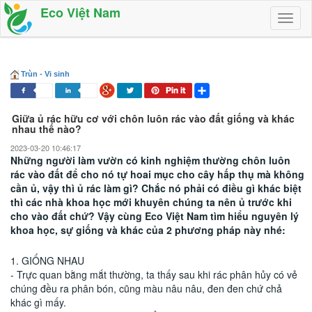
Eco Việt Nam
Toggl
naviga
Trùn - Vi sinh
Giữa ủ rác hữu cơ với chôn luôn rác vào đất giống và khác
nhau thế nào?
2023-03-20 10:46:17
Những người làm vườn có kinh nghiệm thường chôn luôn
rác vào đất để cho nó tự hoai mục cho cây hấp thụ mà không
cần ủ, vậy thì ủ rác làm gì? Chắc nó phải có điều gì khác biệt
thì các nhà khoa học mới khuyên chúng ta nên ủ trước khi
cho vào đất chứ? Vậy cùng Eco Việt Nam tìm hiểu nguyên lý
khoa học, sự giống và khác của 2 phương pháp này nhé:
1. GIỐNG NHAU
- Trực quan bằng mắt thường, ta thấy sau khi rác phân hủy có vẻ
chúng đều ra phân bón, cũng màu nâu nâu, đen đen chứ chả
khác gì mấy.