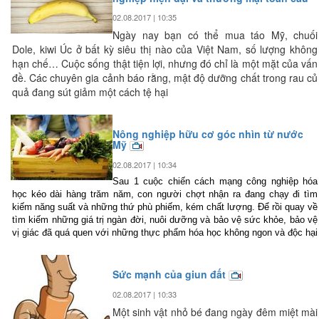
02.08.2017 | 10:35
Ngày nay bạn có thể mua táo Mỹ, chuối
Dole, kiwi Úc ở bất kỳ siêu thị nào của Việt Nam, số lượng không
hạn chế… Cuộc sống thật tiện lợi, nhưng đó chỉ là một mặt của vấn
đề. Các chuyên gia cảnh báo rằng, mật độ dưỡng chất trong rau củ
quả đang sút giảm một cách tệ hại
Nông nghiệp hữu cơ góc nhìn từ nước
Mỹ
02.08.2017 | 10:34
Sau 1 cuộc chiến cách mạng công nghiệp hóa
học kéo dài hàng trăm năm, con người chợt nhận ra đang chạy đi tìm
kiếm năng suất và những thứ phù phiếm, kém chất lượng. Để rồi quay về
tìm kiếm những giá trị ngàn đời, nuôi dưỡng và bảo vệ sức khỏe, bảo vệ
vị giác đã quá quen với những thực phẩm hóa học không ngon và độc hại
Sức mạnh của giun đất
02.08.2017 | 10:33
Một sinh vật nhỏ bé đang ngày đêm miệt mài