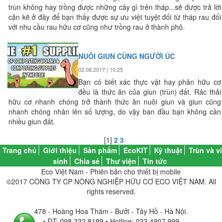
trùn không hay trồng được những cây gì trên tháp...sẽ được trả lời
cặn kẽ ở đây để bạn thấy được sự ưu việt tuyệt đối từ tháp rau đối
với nhu cầu rau hữu cơ cũng như trồng rau ở thành phô.
NUÔI GIUN CÙNG NGƯỜI ÚC
02.08.2017 | 10:25
Bạn có biết xác thực vật hay phân hữu cơ
đều là thức ăn của giun (trùn) đất. Rác thải
hữu cơ nhanh chóng trở thành thức ăn nuôi giun và giun cũng
nhanh chóng nhân lên số lượng, do vậy ban đầu bạn không cần
nhiều giun đất.
[1]
2
3
Trang chủ
Giới thiệu
Sản phẩm
EcoKIT
Kỹ thuật
Trùn và vi
sinh
Chia sẻ
Thư viện
Tin tức
Eco Việt Nam - Phiên bản cho thiết bị mobile
©2017 CÔNG TY CP NÔNG NGHIỆP HỮU CƠ ECO VIỆT NAM. All
rights reserved.
478 - Hoàng Hoa Thám - Bưởi - Tây Hồ - Hà Nội.
• ĐT: 098 232 8189 • Hotline: 033 4907 999