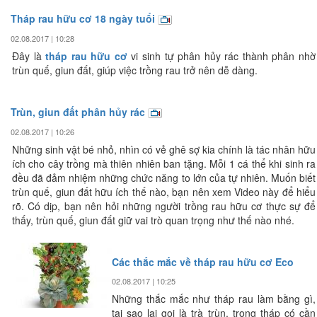
Tháp rau hữu cơ 18 ngày tuổi
02.08.2017 | 10:28
Đây là
tháp rau hữu cơ
vi sinh tự phân hủy rác thành phân nhờ
trùn quế, giun đất, giúp việc trồng rau trở nên dễ dàng.
Trùn, giun đất phân hủy rác
02.08.2017 | 10:26
Những sinh vật bé nhỏ, nhìn có vẻ ghê sợ kia chính là tác nhân hữu
ích cho cây trồng mà thiên nhiên ban tặng. Mỗi 1 cá thể khi sinh ra
đều đã đảm nhiệm những chức năng to lớn của tự nhiên. Muốn biết
trùn quế, giun đất hữu ích thế nào, bạn nên xem Video này để hiểu
rõ. Có dịp, bạn nên hỏi những người trồng rau hữu cơ thực sự để
thấy, trùn quế, giun đất giữ vai trò quan trọng như thế nào nhé.
Các thắc mắc về tháp rau hữu cơ Eco
02.08.2017 | 10:25
Những thắc mắc như tháp rau làm bằng gì,
tại sao lại gọi là trà trùn, trong tháp có cần