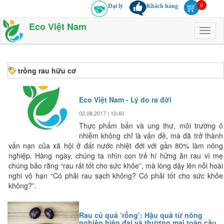
Đại lý
Khách hàng
Eco Việt Nam
Toggl
naviga
trồng rau hữu cơ
Eco Việt Nam - Lý do ra đời
02.08.2017 | 10:40
Thực phẩm bẩn và ung thư, môi trường ô
nhiễm không chỉ là vấn đề, mà đã trở thành
vấn nạn của xã hội ở đất nước nhiệt đới với gần 80% làm nông
nghiệp. Hàng ngày, chúng ta nhìn con trẻ hí hửng ăn rau vì mẹ
chúng bảo rằng “rau rất tốt cho sức khỏe”, mà lòng dậy lên nỗi hoài
nghi vô hạn “Có phải rau sạch không? Có phải tốt cho sức khỏe
không?”.
Rau củ quả ‘rỗng’: Hậu quả từ nông
nghiệp hiện đại và thương mại toàn cầu