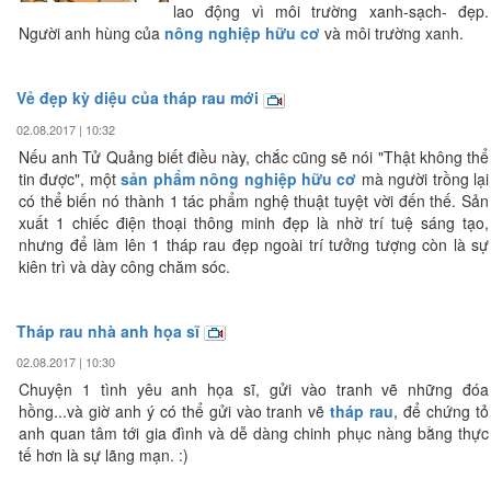
lao động vì môi trường xanh-sạch- đẹp.
Người anh hùng của
nông nghiệp hữu cơ
và môi trường xanh.
Vẻ đẹp kỳ diệu của tháp rau mới
02.08.2017 | 10:32
Nếu anh Tử Quảng biết điều này, chắc cũng sẽ nói "Thật không thể
tin được", một
sản phẩm nông nghiệp hữu cơ
mà người trồng lại
có thể biến nó thành 1 tác phẩm nghệ thuật tuyệt vời đến thế. Sản
xuất 1 chiếc điện thoại thông minh đẹp là nhờ trí tuệ sáng tạo,
nhưng để làm lên 1 tháp rau đẹp ngoài trí tưởng tượng còn là sự
kiên trì và dày công chăm sóc.
Tháp rau nhà anh họa sĩ
02.08.2017 | 10:30
Chuyện 1 tình yêu anh họa sĩ, gửi vào tranh vẽ những đóa
hồng...và giờ anh ý có thể gửi vào tranh vẽ
tháp rau
, để chứng tỏ
anh quan tâm tới gia đình và dễ dàng chinh phục nàng bằng thực
tế hơn là sự lãng mạn. :)