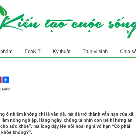
 phẩm
EcoKIT
Kỹ thuật
Trùn-vi sinh
Chia s
ỆT NAM
g ô nhiễm không chỉ là vấn đề, mà đã trở thành vấn nạn của xã
% làm nông nghiệp. Hàng ngày, chúng ta nhìn con trẻ hí hửng ăn
t cho sức khỏe”, mà lòng dậy lên nỗi hoài nghi vô hạn “Có phải
c khỏe không?”.