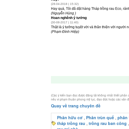
(Các ý kiến bạn đọc được đăng tải không nhất thiết phản
nếu vi phạm thuần phong mỹ tục, đạo đức hoặc các vấn đề l
Quay về trang chuyên đề
Phân hữu cơ
,
Phân trùn quế
,
phân 
tháp trồng rau
,
trồng rau ban công