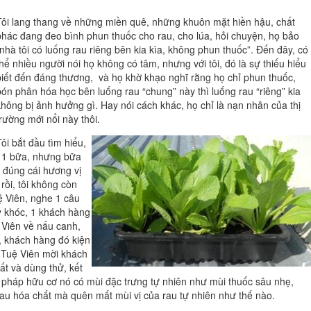
Tôi lang thang về những miền quê, những khuôn mặt hiền hậu, chất
phác đang đeo bình phun thuốc cho rau, cho lúa, hỏi chuyện, họ bảo
“nhà tôi có luống rau riêng bên kia kìa, không phun thuốc”. Đến đây, có
thể nhiều người nói họ không có tâm, nhưng với tôi, đó là sự thiếu hiểu
biết đến đáng thương, và họ khờ khạo nghĩ rằng họ chỉ phun thuốc,
bón phân hóa học bên luống rau “chung” này thì luống rau “riêng” kia
không bị ảnh hưởng gì. Hay nói cách khác, họ chỉ là nạn nhân của thị
trường mới nổi này thôi.
Tôi bắt đầu tìm hiểu,
c 1 bữa, nhưng bữa
 đúng cái hương vị
rồi, tôi không còn
ệ Viên, nghe 1 câu
y khóc, 1 khách hàng
 Viên về nấu canh,
, khách hàng đó kiện
h, Tuệ Viên mời khách
ất và dùng thử, kết
g pháp hữu cơ nó có mùi đặc trưng tự nhiên như mùi thuốc sâu nhẹ,
au hóa chất mà quên mất mùi vị của rau tự nhiên như thế nào.