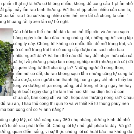
Sản phẩm thật sự là hữu cơ không nhiều, không đủ cung cấp 1 phần nhỏ
 đắt gấp mấy lần rau bình thường. Với thu nhập phần nhiều của dân ta,
 Chưa kể, rau hữu cơ không nhiều đến thế, nên tất cả chúng ta cầm 1
âng khuâng rất lạ xen lẫn sự hồ nghi.
Câu hỏi làm thế nào để dân ta có thể tiếp cận và ăn rau sạch
hàng ngày luôn đau đáu trong chúng tôi, những người sáng lập
công ty này. Chúng tôi không có nhiều tiền để mở trang trại, và
dù có mở trang trại thì sẽ cung cấp được rau sạch cho bao
nhiêu người dân? Và làm thế nào để thay đổi nhận thức của cả
xã hội về phương pháp làm nông nghiệp mới (nhưng mà cũ) đã
bị quên lãng từ thời cha ông ta? Những người ở nông thôn,
miền núi có đất, dù rau không sạch lắm nhưng cũng tự cung tự
cấp được, còn người dân thành thị, hàng ngày chỉ nhìn thấy bê
tông và đường nhựa nóng bỏng, oi ả trong những ngày hè hay
lạnh buốt ngày đông thì làm thế nào khi mà diện tích ở còn
chưa đủ, ban công chỉ và m2, hoặc sân thượng nóng rát? Chậu
 đủ rau ăn, Tháp thủ công thì quá to và vì thiết kế từ thùng phuy nên
 mà ban công chỉ có ½ ánh nắng?
ơ công nghệ Mỹ, có khả năng xoay 360 nhẹ nhàng, đường kính đủ nhỏ
ủ to để rau phát triển tốt. Chúng tôi tự nhủ, giải pháp là đây. Và giờ
ưởng, quan điểm sống, vì sự thực chúng tôi có hoài bão mà không đủ