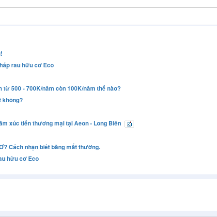
!
tháp rau hữu cơ Eco
inh từ 500 - 700K/năm còn 100K/năm thế nào?
t không?
lãm xúc tiến thương mại tại Aeon - Long Biên
 Cách nhận biết bằng mắt thường.
rau hữu cơ Eco