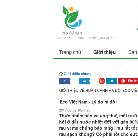
Thứ Hai, 10.08.2026 | 11:01 (GMT+0700)
Trang chủ
Giới thiệu
Sản
Giới thiệu chung
GIỚI THIỆU VỀ HOÀN CẢNH RA ĐỜI ECO VI
Eco Việt Nam - Lý do ra đời
2017-08-02 10:40:28
Thực phẩm bẩn và ung thư, môi trườn
hội ở đất nước nhiệt đới với gần 80
rau vì mẹ chúng bảo rằng “rau rất tố
rau sạch không? Có phải tốt cho sứ