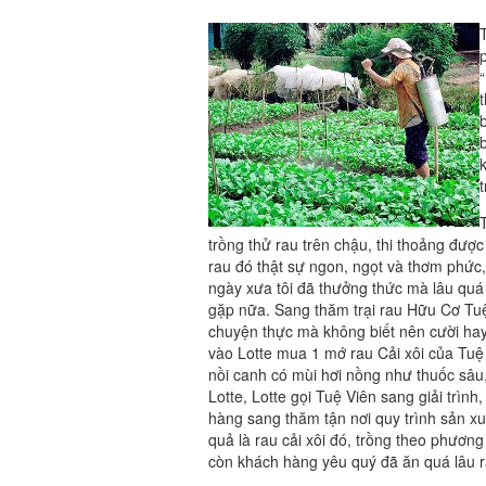
trồng thử rau trên chậu, thi thoảng đượ
rau đó thật sự ngon, ngọt và thơm phức,
ngày xưa tôi đã thưởng thức mà lâu quá 
gặp nữa. Sang thăm trại rau Hữu Cơ Tu
chuyện thực mà không biết nên cười ha
vào Lotte mua 1 mớ rau Cải xôi của Tuệ
nồi canh có mùi hơi nồng như thuốc sâu
Lotte, Lotte gọi Tuệ Viên sang giải trìn
hàng sang thăm tận nơi quy trình sản xu
quả là rau cải xôi đó, trồng theo phươn
còn khách hàng yêu quý đã ăn quá lâu r