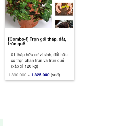
[Combo-f] Trọn gói tháp, đất,
trùn quế
01 tháp hữu cơ vi sinh, đất hữu
cơ trộn phân trùn và trùn quế
(xấp xỉ 120 kg)
1,890,000
»
1,825,000
(vnđ)