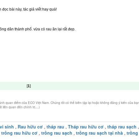
 ánh quan điểm của ECO Việt Nam. Chúng tôi có thể biên tập lại hoặc không đăng ý kiến của bạ
iên quan đến chính trị....)
vi sinh
,
Rau hữu cơ
,
tháp rau
,
Tháp rau hữu cơ
,
tháp rau sạch
,
,
trồng rau hữu cơ
,
trồng rau sạch
,
trồng rau sạch tại nhà
,
trồng