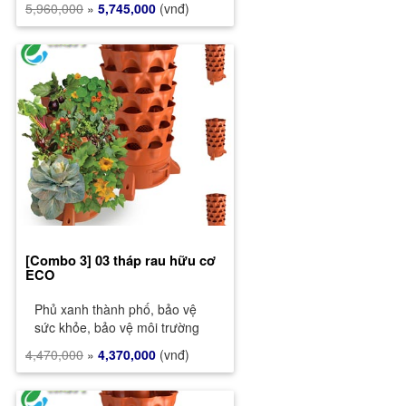
5,960,000
»
5,745,000
(vnđ)
[Combo 3] 03 tháp rau hữu cơ
ECO
Phủ xanh thành phố, bảo vệ
sức khỏe, bảo vệ môi trường
4,470,000
»
4,370,000
(vnđ)