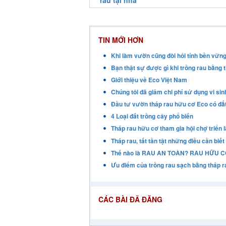
rau tại nhà
TIN MỚI HƠN
Khi làm vườn cũng đòi hỏi tính bền vững
Bạn thật sự được gì khi trồng rau bằng 
Giới thiệu về Eco Việt Nam
Chúng tôi đã giảm chi phí sử dụng vi s
Đầu tư vườn tháp rau hữu cơ Eco có đắ
4 Loại đất trồng cây phổ biến
Tháp rau hữu cơ tham gia hội chợ triển 
Tháp rau, tất tần tật những điều cần biết
Thế nào là RAU AN TOÀN? RAU HỮU CƠ?
Ưu điểm của trồng rau sạch bằng tháp 
CÁC BÀI ĐÃ ĐĂNG