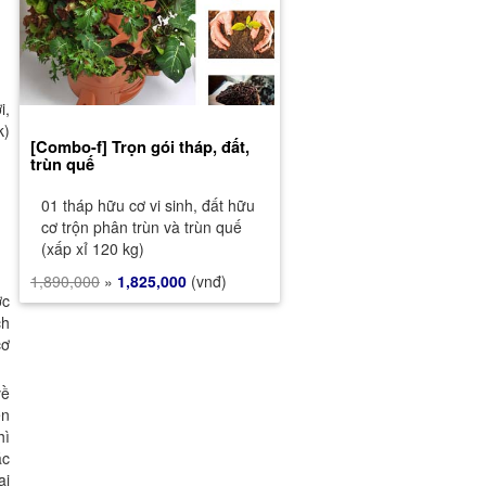
i,
k)
[Combo-f] Trọn gói tháp, đất,
trùn quế
01 tháp hữu cơ vi sinh, đất hữu
cơ trộn phân trùn và trùn quế
(xấp xỉ 120 kg)
1,890,000
»
1,825,000
(vnđ)
ợc
ch
cơ
về
ến
hì
ác
ại