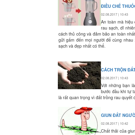
ĐIỀU CHẾ THUỐ
02.08.2017 | 10:43
An toàn mà hiệu 
rau sạch, dĩ nhi
cách thủ công và đảm bảo an toàn nhất
gửi gấm đến mọi người để cùng nhau x
sạch và đẹp nhất có thể.
CÁCH TRỘN ĐẤ
02.08.2017 | 10:43
Với những bạn là
bước đầu khi tự t
là rất quan trọng vì đất trồng rau quyết đ
GIUN ĐẤT NGƯỜ
02.08.2017 | 10:42
Chất thải của gi