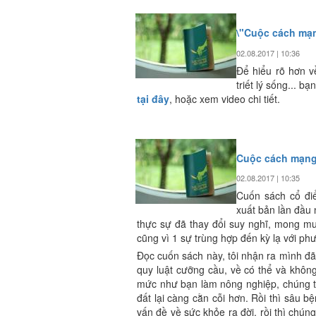
\"Cuộc cách mạn
02.08.2017 | 10:36
Để hiểu rõ hơn v
triết lý sống... 
tại đây
, hoặc xem video chi tiết.
Cuộc cách mạng
02.08.2017 | 10:35
Cuốn sách cổ đi
xuất bản lần đầu 
thực sự đã thay đổi suy nghĩ, mong mu
cũng vì 1 sự trùng hợp đến kỳ lạ với phư
Đọc cuốn sách này, tôi nhận ra mình đã
quy luật cưỡng cầu, về có thể và không
mức như bạn làm nông nghiệp, chúng t
đất lại càng cằn cỗi hơn. Rồi thì sâu bệ
vấn đề về sức khỏe ra đời, rồi thì chún