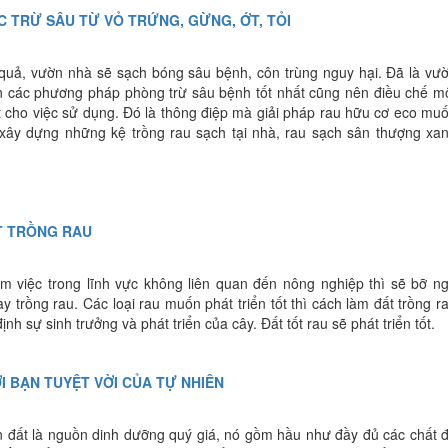
C TRỪ SÂU TỪ VỎ TRỨNG, GỪNG, ỚT, TỎI
quả, vườn nhà sẽ sạch bóng sâu bệnh, côn trùng nguy hại. Đã là vư
ên các phương pháp phòng trừ sâu bệnh tốt nhất cũng nên điều chế m
 cho việc sử dụng. Đó là thông điệp mà giải pháp rau hữu cơ eco mu
ây dựng những kệ trồng rau sạch tại nhà, rau sạch sân thượng xa
T TRỒNG RAU
m việc trong lĩnh vực không liên quan đến nông nghiệp thì sẽ bỡ n
ay trồng rau. Các loại rau muốn phát triển tốt thì cách làm đất trồng r
ịnh sự sinh trưởng và phát triển của cây. Đất tốt rau sẽ phát triển tốt.
I BẠN TUYỆT VỜI CỦA TỰ NHIÊN
un đất là nguồn dinh dưỡng quý giá, nó gồm hầu như đầy đủ các chất 