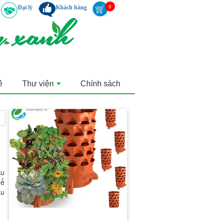
Đại lý
Khách hàng
ẻ
Thư viện
Chính sách
+
au
hể
âu