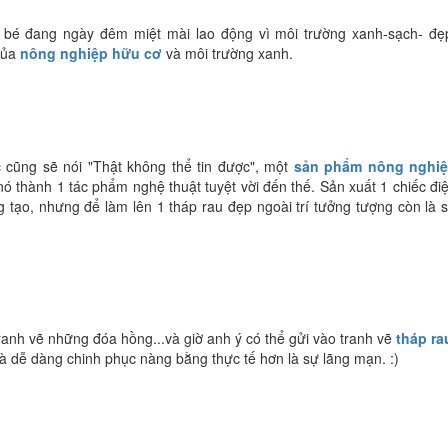
 bé đang ngày đêm miệt mài lao động vì môi trường xanh-sạch- đẹ
của
nông nghiệp hữu cơ
và môi trường xanh.
 cũng sẽ nói "Thật không thể tin được", một
sản phẩm nông nghi
nó thành 1 tác phẩm nghệ thuật tuyệt vời đến thế. Sản xuất 1 chiếc đi
ng tạo, nhưng để làm lên 1 tháp rau đẹp ngoài trí tưởng tượng còn là 
ranh vẽ những đóa hồng...và giờ anh ý có thể gửi vào tranh vẽ
tháp ra
và dễ dàng chinh phục nàng bằng thực tế hơn là sự lãng mạn. :)