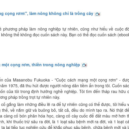
g cọng rơm\", làm nông không chỉ là trồng cây
ề phương pháp làm nông nghiệp tự nhiên, cũng như hiểu về cuộc đờ
bạn không thể không đọc cuốn sách này. Bạn có thể đọc cuốn sách (eboo
 một cọng rơm, thiền trong nông nghiệp
ển của Masanobu Fukuoka - "Cuộc cách mạng một cọng rơm" - đư
năm 1975, đã thu hút được người nông dân tiềm ẩn trong tôi. Cuốn sá
ốn của tôi trong định hướng nghề nghiệp. Tôi tìm đến tháp rau hữu 
ơng pháp trồng trọt tự nhiên này.
 cố gắng làm những điều lẽ ra để tự nhiên cũng có thể được, tôi hiểu 
 thể, về nắm giữ và buông bỏ, tất cả, đều do mình tạo ra. Nó thật đ
a càng cố bón phân hóa học, càng cố cày cuốc để đất màu mỡ hơn t
nh, khi thuốc trừ sâu ra đời, là 1 loạt sâu bệnh mới ra đời, và 1 loạt c
g ta lại tiếp tục nghiên cứu để khắc phục sâu bệnh, chữa bệnh mới và l