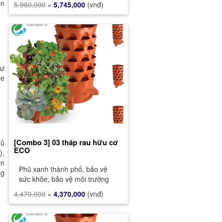
on
5,960,000
»
5,745,000
(vnđ)
hư
ỏe
[Combo 3] 03 tháp rau hữu cơ
đủ
ECO
),
ên
Phủ xanh thành phố, bảo vệ
ng
sức khỏe, bảo vệ môi trường
4,470,000
»
4,370,000
(vnđ)