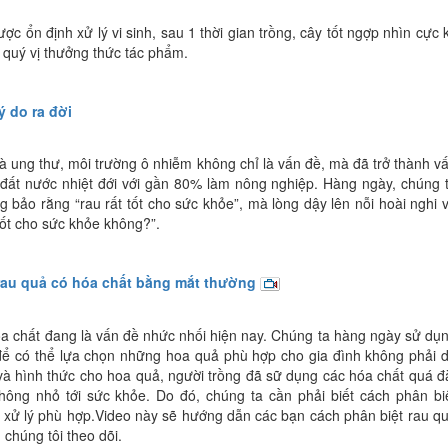
ợc ổn định xử lý vi sinh, sau 1 thời gian trồng, cây tốt ngợp nhìn cực 
 quý vị thưởng thức tác phẩm.
ý do ra đời
 ung thư, môi trường ô nhiễm không chỉ là vấn đề, mà đã trở thành v
 đất nước nhiệt đới với gần 80% làm nông nghiệp. Hàng ngày, chúng 
g bảo rằng “rau rất tốt cho sức khỏe”, mà lòng dậy lên nỗi hoài nghi 
tốt cho sức khỏe không?”.
rau quả có hóa chất bằng mắt thường
 chất đang là vấn đề nhức nhối hiện nay. Chúng ta hàng ngày sử dụ
ể có thể lựa chọn những hoa quả phù hợp cho gia đình không phải 
và hình thức cho hoa quả, người trồng đã sữ dụng các hóa chất quá đ
ông nhỏ tới sức khỏe. Do đó, chúng ta cần phải biết cách phân bi
xử lý phù hợp.
Video này sẽ hướng dẫn các bạn cách phân biệt rau q
chúng tôi theo dõi.