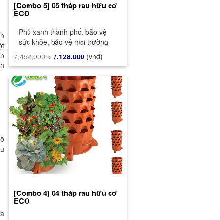
[Combo 5] 05 tháp rau hữu cơ
ECO
Phủ xanh thành phố, bảo vệ
ờn
sức khỏe, bảo vệ môi trường
ột
ốn
7,452,000
»
7,128,000
(vnđ)
nh
gỡ
au
[Combo 4] 04 tháp rau hữu cơ
ECO
đa