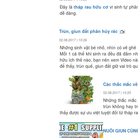
Đây là
tháp rau hữu cơ
vi sinh tự phâ
dễ dàng.
Trùn, giun đất phân hủy rác
02.08.2017 | 10:26
Những sinh vật bé nhỏ, nhìn có vẻ ghê 
Mỗi 1 cá thể khi sinh ra đều đã đảm nh
hữu ích thế nào, bạn nên xem Video này
để thấy, trùn quế, giun đất giữ vai trò 
Các thắc mắc về
02.08.2017 | 10:25
Những thắc mắc nh
trùn không hay tr
thấy được sự ưu việt tuyệt đối từ tháp 
NUÔI GIUN CÙN