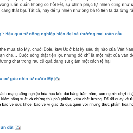
1 vòng luẩn quẩn không có hồi kết, sự chinh phục tự nhiên cũng như 
càng thất bại. Tất cả, hãy để tự nhiên như ông bà tổ tiên ta đã từng r
g’: Hậu quả từ nông nghiệp hiện đại và thương mại toàn cầu
hể mua táo Mỹ, chuối Dole, kiwi Úc ở bất kỳ siêu thị nào của Việt Na
ạn chế… Cuộc sống thật tiện lợi, nhưng đó chỉ là một mặt của vấn đ
ưỡng chất trong rau củ quả đang sút giảm một cách tệ hại
u cơ góc nhìn từ nước Mỹ
cách mạng công nghiệp hóa học kéo dài hàng trăm năm, con người chợt nh
m kiếm năng suất và những thứ phù phiếm, kém chất lượng. Để rồi quay về t
và bảo vệ sức khỏe, bảo vệ vị giác đã quá quen với những thực phẩm hóa h
iun đất