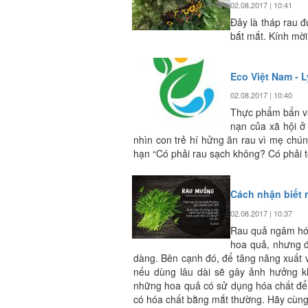
02.08.2017 | 10:41
Đây là tháp rau đư
bắt mắt. Kính mời
Eco Việt Nam - L
02.08.2017 | 10:40
Thực phẩm bẩn và
nạn của xã hội ở
nhìn con trẻ hí hửng ăn rau vì mẹ chún
hạn “Có phải rau sạch không? Có phải 
Cách nhận biết 
02.08.2017 | 10:37
Rau quả ngâm hóa
hoa quả, nhưng đ
dàng. Bên cạnh đó, để tăng năng xuất 
nếu dùng lâu dài sẽ gây ảnh hưởng kh
những hoa quả có sử dụng hóa chất để 
có hóa chất bằng mắt thường. Hãy cùng 