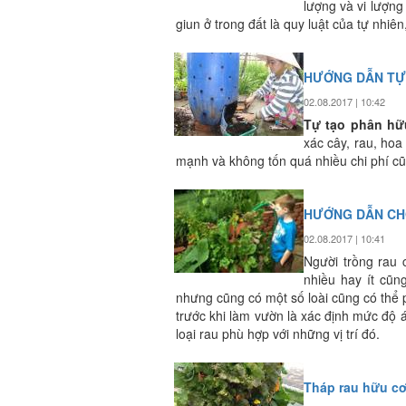
lượng và vi lượng
giun ở trong đất là quy luật của tự nhiê
HƯỚNG DẪN TỰ 
02.08.2017 | 10:42
Tự tạo phân hữ
xác cây, rau, hoa
mạnh và không tốn quá nhiều chi phí c
HƯỚNG DẪN CHỌ
02.08.2017 | 10:41
Người trồng rau 
nhiều hay ít cũ
nhưng cũng có một số loài cũng có thể p
trước khi làm vườn là xác định mức độ 
loại rau phù hợp với những vị trí đó.
Tháp rau hữu c