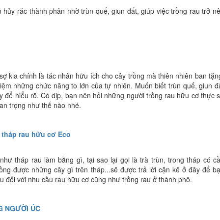
n hủy rác thành phân nhờ trùn quế, giun đất, giúp việc trồng rau trở n
sợ kia chính là tác nhân hữu ích cho cây trồng mà thiên nhiên ban tặn
iệm những chức năng to lớn của tự nhiên. Muốn biết trùn quế, giun đ
 để hiểu rõ. Có dịp, bạn nên hỏi những người trồng rau hữu cơ thực 
quan trọng như thế nào nhé.
 tháp rau hữu cơ Eco
ư tháp rau làm bằng gì, tại sao lại gọi là trà trùn, trong tháp có c
ồng được những cây gì trên tháp...sẽ được trả lời cặn kẽ ở đây để b
rau đối với nhu cầu rau hữu cơ cũng như trồng rau ở thành phô.
G NGƯỜI ÚC