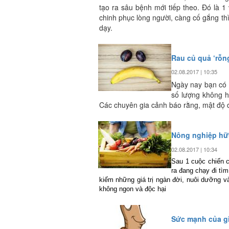
tạo ra sâu bệnh mới tiếp theo. Đó là 
chinh phục lòng người, càng cố gắng thì 
dạy.
Rau củ quả ‘rỗn
02.08.2017 | 10:35
Ngày nay bạn có t
số lượng không h
Các chuyên gia cảnh báo rằng, mật độ d
Nông nghiệp hữ
02.08.2017 | 10:34
Sau 1 cuộc chiến 
ra đang chạy đi tì
kiếm những giá trị ngàn đời, nuôi dưỡng 
không ngon và độc hại
Sức mạnh của g