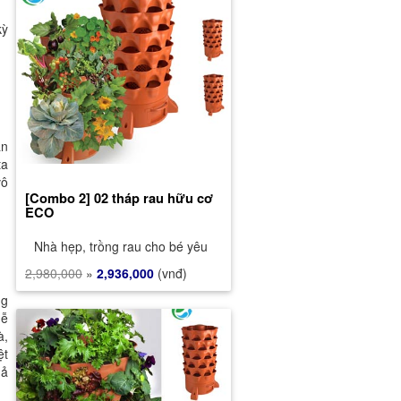
kỳ
ấn
ta
vô
[Combo 2] 02 tháp rau hữu cơ
ECO
Nhà hẹp, trồng rau cho bé yêu
2,980,000
»
2,936,000
(vnđ)
ng
dễ
à,
ệt
uả