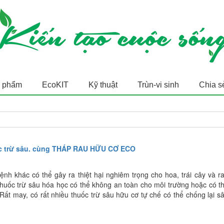
 phẩm
EcoKIT
Kỹ thuật
Trùn-vi sinh
Chia s
ốc trừ sâu. cùng THÁP RAU HỮU CƠ ECO
nh khác có thể gây ra thiệt hại nghiêm trọng cho hoa, trái cây và r
thuốc trừ sâu hóa học có thể không an toàn cho môi trường hoặc có t
 Rất may, có rất nhiều thuốc trừ sâu hữu cơ tự chế có thể chống lại s