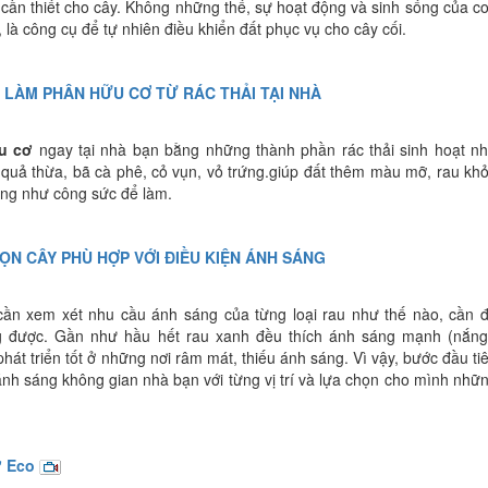
 cần thiết cho cây. Không những thế, sự hoạt động và sinh sống của c
n, là công cụ để tự nhiên điều khiển đất phục vụ cho cây cối.
LÀM PHÂN HỮU CƠ TỪ RÁC THẢI TẠI NHÀ
u cơ
ngay tại nhà bạn bằng những thành phần rác thải sinh hoạt n
 quả thừa, bã cà phê, cỏ vụn, vỏ trứng.giúp đất thêm màu mỡ, rau kh
ũng như công sức để làm.
N CÂY PHÙ HỢP VỚI ĐIỀU KIỆN ÁNH SÁNG
cần xem xét nhu cầu ánh sáng của từng loại rau như thế nào, cần 
ng được. Gần như hầu hết rau xanh đều thích ánh sáng mạnh (nắng
hát triển tốt ở những nơi râm mát, thiếu ánh sáng. Vì vậy, bước đầu ti
ánh sáng không gian nhà bạn với từng vị trí và lựa chọn cho mình nhữ
ơ Eco