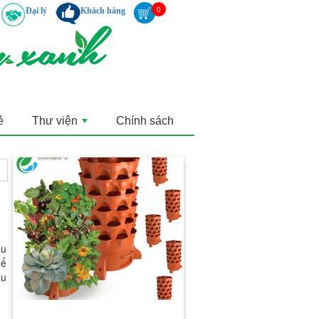
Đại lý
Khách hàng
ẻ
Thư viện
Chính sách
+
au
hể
âu