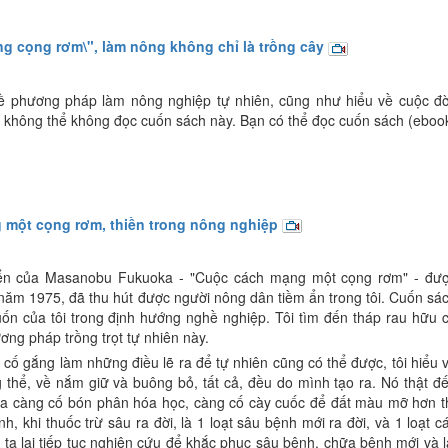
g cọng rơm\", làm nông không chỉ là trồng cây
ề phương pháp làm nông nghiệp tự nhiên, cũng như hiểu về cuộc đờ
bạn không thể không đọc cuốn sách này. Bạn có thể đọc cuốn sách (eboo
 một cọng rơm, thiền trong nông nghiệp
ển của Masanobu Fukuoka - "Cuộc cách mạng một cọng rơm" - đư
năm 1975, đã thu hút được người nông dân tiềm ẩn trong tôi. Cuốn sá
ốn của tôi trong định hướng nghề nghiệp. Tôi tìm đến tháp rau hữu 
ơng pháp trồng trọt tự nhiên này.
 cố gắng làm những điều lẽ ra để tự nhiên cũng có thể được, tôi hiểu 
 thể, về nắm giữ và buông bỏ, tất cả, đều do mình tạo ra. Nó thật đ
a càng cố bón phân hóa học, càng cố cày cuốc để đất màu mỡ hơn t
nh, khi thuốc trừ sâu ra đời, là 1 loạt sâu bệnh mới ra đời, và 1 loạt c
g ta lại tiếp tục nghiên cứu để khắc phục sâu bệnh, chữa bệnh mới và l