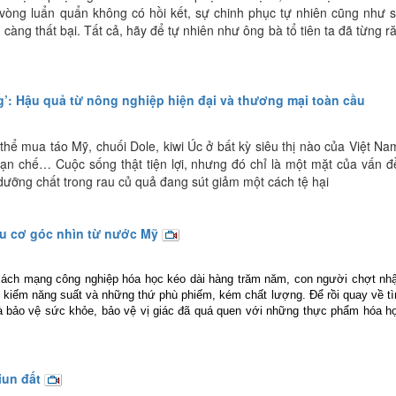
1 vòng luẩn quẩn không có hồi kết, sự chinh phục tự nhiên cũng như 
càng thất bại. Tất cả, hãy để tự nhiên như ông bà tổ tiên ta đã từng r
g’: Hậu quả từ nông nghiệp hiện đại và thương mại toàn cầu
hể mua táo Mỹ, chuối Dole, kiwi Úc ở bất kỳ siêu thị nào của Việt Na
ạn chế… Cuộc sống thật tiện lợi, nhưng đó chỉ là một mặt của vấn đ
ưỡng chất trong rau củ quả đang sút giảm một cách tệ hại
u cơ góc nhìn từ nước Mỹ
cách mạng công nghiệp hóa học kéo dài hàng trăm năm, con người chợt nh
m kiếm năng suất và những thứ phù phiếm, kém chất lượng. Để rồi quay về t
và bảo vệ sức khỏe, bảo vệ vị giác đã quá quen với những thực phẩm hóa h
iun đất