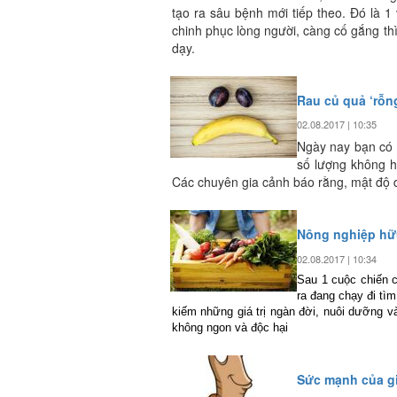
tạo ra sâu bệnh mới tiếp theo. Đó là 
chinh phục lòng người, càng cố gắng thì 
dạy.
Rau củ quả ‘rỗn
02.08.2017 | 10:35
Ngày nay bạn có t
số lượng không h
Các chuyên gia cảnh báo rằng, mật độ d
Nông nghiệp hữ
02.08.2017 | 10:34
Sau 1 cuộc chiến 
ra đang chạy đi tì
kiếm những giá trị ngàn đời, nuôi dưỡng 
không ngon và độc hại
Sức mạnh của g