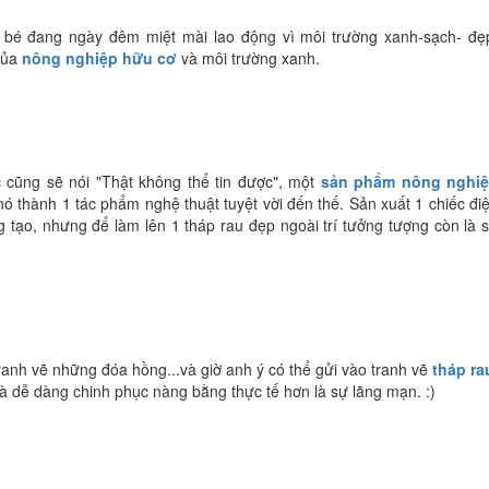
 bé đang ngày đêm miệt mài lao động vì môi trường xanh-sạch- đẹ
của
nông nghiệp hữu cơ
và môi trường xanh.
 cũng sẽ nói "Thật không thể tin được", một
sản phẩm nông nghi
nó thành 1 tác phẩm nghệ thuật tuyệt vời đến thế. Sản xuất 1 chiếc đi
ng tạo, nhưng để làm lên 1 tháp rau đẹp ngoài trí tưởng tượng còn là 
ranh vẽ những đóa hồng...và giờ anh ý có thể gửi vào tranh vẽ
tháp ra
và dễ dàng chinh phục nàng bằng thực tế hơn là sự lãng mạn. :)