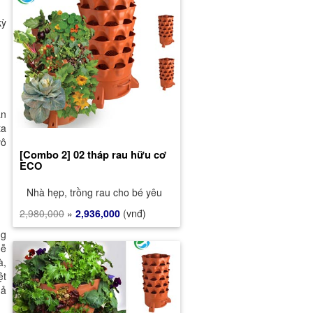
kỳ
ấn
ta
vô
[Combo 2] 02 tháp rau hữu cơ
ECO
Nhà hẹp, trồng rau cho bé yêu
2,980,000
»
2,936,000
(vnđ)
ng
dễ
à,
ệt
uả