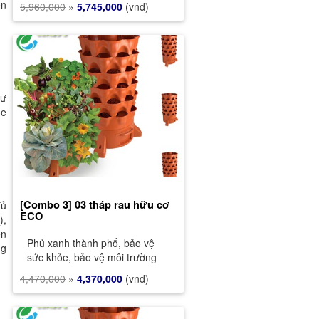
on
5,960,000
»
5,745,000
(vnđ)
hư
ỏe
[Combo 3] 03 tháp rau hữu cơ
đủ
ECO
),
ên
Phủ xanh thành phố, bảo vệ
ng
sức khỏe, bảo vệ môi trường
4,470,000
»
4,370,000
(vnđ)