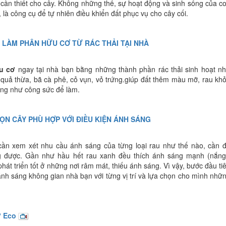
 cần thiết cho cây. Không những thế, sự hoạt động và sinh sống của c
n, là công cụ để tự nhiên điều khiển đất phục vụ cho cây cối.
LÀM PHÂN HỮU CƠ TỪ RÁC THẢI TẠI NHÀ
u cơ
ngay tại nhà bạn bằng những thành phần rác thải sinh hoạt n
 quả thừa, bã cà phê, cỏ vụn, vỏ trứng.giúp đất thêm màu mỡ, rau kh
ũng như công sức để làm.
N CÂY PHÙ HỢP VỚI ĐIỀU KIỆN ÁNH SÁNG
cần xem xét nhu cầu ánh sáng của từng loại rau như thế nào, cần 
ng được. Gần như hầu hết rau xanh đều thích ánh sáng mạnh (nắng
hát triển tốt ở những nơi râm mát, thiếu ánh sáng. Vì vậy, bước đầu ti
ánh sáng không gian nhà bạn với từng vị trí và lựa chọn cho mình nhữ
ơ Eco