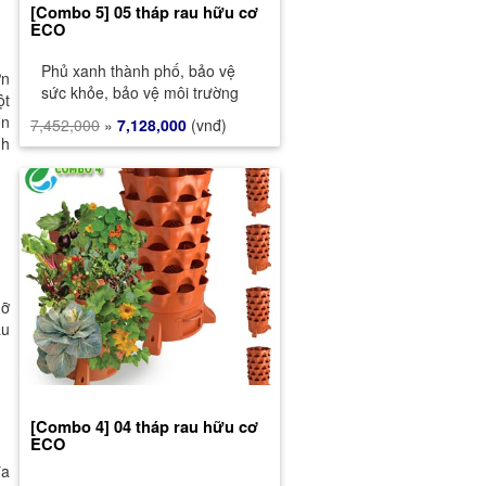
[Combo 5] 05 tháp rau hữu cơ
ECO
Phủ xanh thành phố, bảo vệ
ờn
sức khỏe, bảo vệ môi trường
ột
ốn
7,452,000
»
7,128,000
(vnđ)
nh
gỡ
au
[Combo 4] 04 tháp rau hữu cơ
ECO
đa