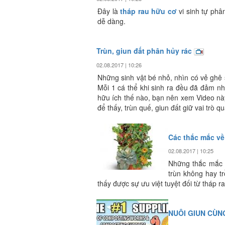
Đây là
tháp rau hữu cơ
vi sinh tự phâ
dễ dàng.
Trùn, giun đất phân hủy rác
02.08.2017 | 10:26
Những sinh vật bé nhỏ, nhìn có vẻ ghê 
Mỗi 1 cá thể khi sinh ra đều đã đảm nh
hữu ích thế nào, bạn nên xem Video này
để thấy, trùn quế, giun đất giữ vai trò 
Các thắc mắc về
02.08.2017 | 10:25
Những thắc mắc nh
trùn không hay tr
thấy được sự ưu việt tuyệt đối từ tháp 
NUÔI GIUN CÙN