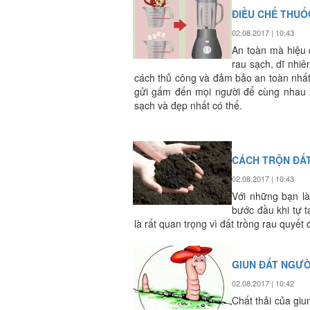
ĐIỀU CHẾ THUỐ
02.08.2017 | 10:43
An toàn mà hiệu 
rau sạch, dĩ nhi
cách thủ công và đảm bảo an toàn nhất
gửi gấm đến mọi người để cùng nhau x
sạch và đẹp nhất có thể.
CÁCH TRỘN ĐẤ
02.08.2017 | 10:43
Với những bạn là
bước đầu khi tự t
là rất quan trọng vì đất trồng rau quyết đ
GIUN ĐẤT NGƯỜ
02.08.2017 | 10:42
Chất thải của gi