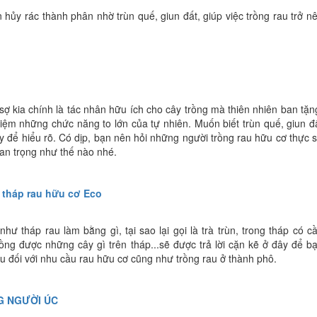
n hủy rác thành phân nhờ trùn quế, giun đất, giúp việc trồng rau trở n
sợ kia chính là tác nhân hữu ích cho cây trồng mà thiên nhiên ban tặn
iệm những chức năng to lớn của tự nhiên. Muốn biết trùn quế, giun đ
 để hiểu rõ. Có dịp, bạn nên hỏi những người trồng rau hữu cơ thực 
quan trọng như thế nào nhé.
 tháp rau hữu cơ Eco
ư tháp rau làm bằng gì, tại sao lại gọi là trà trùn, trong tháp có c
ồng được những cây gì trên tháp...sẽ được trả lời cặn kẽ ở đây để b
rau đối với nhu cầu rau hữu cơ cũng như trồng rau ở thành phô.
G NGƯỜI ÚC