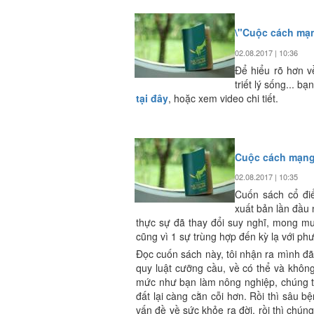
\"Cuộc cách mạn
02.08.2017 | 10:36
Để hiểu rõ hơn v
triết lý sống... 
tại đây
, hoặc xem video chi tiết.
Cuộc cách mạng
02.08.2017 | 10:35
Cuốn sách cổ đi
xuất bản lần đầu 
thực sự đã thay đổi suy nghĩ, mong mu
cũng vì 1 sự trùng hợp đến kỳ lạ với phư
Đọc cuốn sách này, tôi nhận ra mình đã
quy luật cưỡng cầu, về có thể và không
mức như bạn làm nông nghiệp, chúng t
đất lại càng cằn cỗi hơn. Rồi thì sâu bệ
vấn đề về sức khỏe ra đời, rồi thì chún