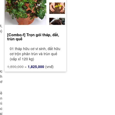
i,
k)
[Combo-f] Trọn gói tháp, đất,
trùn quế
01 tháp hữu cơ vi sinh, đất hữu
cơ trộn phân trùn và trùn quế
(xấp xỉ 120 kg)
1,890,000
»
1,825,000
(vnđ)
ợc
ch
cơ
về
ến
hì
ác
ại