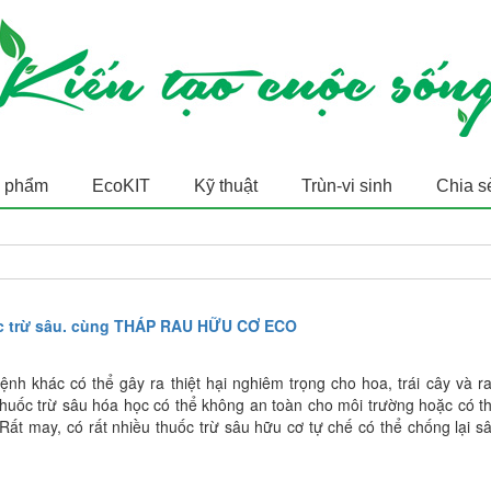
 phẩm
EcoKIT
Kỹ thuật
Trùn-vi sinh
Chia s
ốc trừ sâu. cùng THÁP RAU HỮU CƠ ECO
nh khác có thể gây ra thiệt hại nghiêm trọng cho hoa, trái cây và r
thuốc trừ sâu hóa học có thể không an toàn cho môi trường hoặc có t
 Rất may, có rất nhiều thuốc trừ sâu hữu cơ tự chế có thể chống lại s