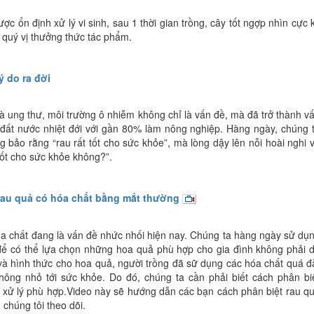
ợc ổn định xử lý vi sinh, sau 1 thời gian trồng, cây tốt ngợp nhìn cực 
 quý vị thưởng thức tác phẩm.
ý do ra đời
 ung thư, môi trường ô nhiễm không chỉ là vấn đề, mà đã trở thành v
 đất nước nhiệt đới với gần 80% làm nông nghiệp. Hàng ngày, chúng 
g bảo rằng “rau rất tốt cho sức khỏe”, mà lòng dậy lên nỗi hoài nghi 
tốt cho sức khỏe không?”.
rau quả có hóa chất bằng mắt thường
 chất đang là vấn đề nhức nhối hiện nay. Chúng ta hàng ngày sử dụ
ể có thể lựa chọn những hoa quả phù hợp cho gia đình không phải 
và hình thức cho hoa quả, người trồng đã sữ dụng các hóa chất quá đ
ông nhỏ tới sức khỏe. Do đó, chúng ta cần phải biết cách phân bi
xử lý phù hợp.
Video này sẽ hướng dẫn các bạn cách phân biệt rau q
chúng tôi theo dõi.