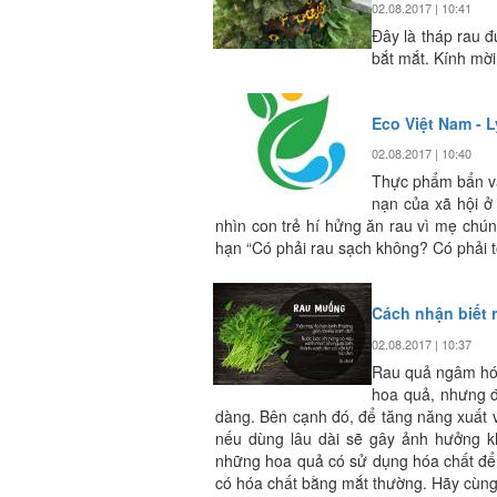
02.08.2017 | 10:41
Đây là tháp rau đư
bắt mắt. Kính mời
Eco Việt Nam - L
02.08.2017 | 10:40
Thực phẩm bẩn và
nạn của xã hội ở
nhìn con trẻ hí hửng ăn rau vì mẹ chún
hạn “Có phải rau sạch không? Có phải 
Cách nhận biết 
02.08.2017 | 10:37
Rau quả ngâm hóa
hoa quả, nhưng đ
dàng. Bên cạnh đó, để tăng năng xuất 
nếu dùng lâu dài sẽ gây ảnh hưởng kh
những hoa quả có sử dụng hóa chất để 
có hóa chất bằng mắt thường. Hãy cùng 