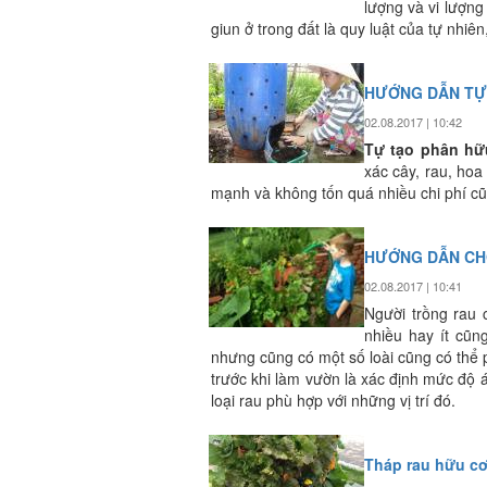
lượng và vi lượng
giun ở trong đất là quy luật của tự nhiê
HƯỚNG DẪN TỰ 
02.08.2017 | 10:42
Tự tạo phân hữ
xác cây, rau, hoa
mạnh và không tốn quá nhiều chi phí c
HƯỚNG DẪN CHỌ
02.08.2017 | 10:41
Người trồng rau 
nhiều hay ít cũ
nhưng cũng có một số loài cũng có thể p
trước khi làm vườn là xác định mức độ 
loại rau phù hợp với những vị trí đó.
Tháp rau hữu c