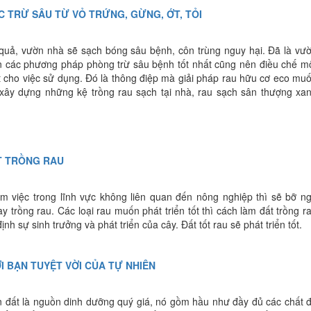
C TRỪ SÂU TỪ VỎ TRỨNG, GỪNG, ỚT, TỎI
quả, vườn nhà sẽ sạch bóng sâu bệnh, côn trùng nguy hại. Đã là vư
ên các phương pháp phòng trừ sâu bệnh tốt nhất cũng nên điều chế m
 cho việc sử dụng. Đó là thông điệp mà giải pháp rau hữu cơ eco mu
ây dựng những kệ trồng rau sạch tại nhà, rau sạch sân thượng xa
T TRỒNG RAU
m việc trong lĩnh vực không liên quan đến nông nghiệp thì sẽ bỡ n
ay trồng rau. Các loại rau muốn phát triển tốt thì cách làm đất trồng r
ịnh sự sinh trưởng và phát triển của cây. Đất tốt rau sẽ phát triển tốt.
I BẠN TUYỆT VỜI CỦA TỰ NHIÊN
un đất là nguồn dinh dưỡng quý giá, nó gồm hầu như đầy đủ các chất 