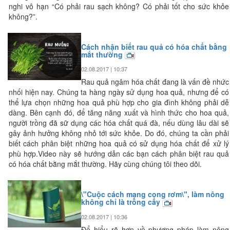
nghi vô hạn “Có phải rau sạch không? Có phải tốt cho sức khỏe
không?”.
Cách nhận biết rau quả có hóa chất bằng
mắt thường
02.08.2017 | 10:37
Rau quả ngâm hóa chất đang là vấn đề nhức
nhối hiện nay. Chúng ta hàng ngày sử dụng hoa quả, nhưng để có
thể lựa chọn những hoa quả phù hợp cho gia đình không phải dễ
dàng. Bên cạnh đó, để tăng năng xuất và hình thức cho hoa quả,
người trồng đã sữ dụng các hóa chất quá đà, nếu dùng lâu dài sẽ
gây ảnh hưởng không nhỏ tới sức khỏe. Do đó, chúng ta cần phải
biết cách phân biệt những hoa quả có sử dụng hóa chất để xử lý
phù hợp.
Video này sẽ hướng dẫn các bạn cách phân biệt rau quả
có hóa chất bằng mắt thường. Hãy cùng chúng tôi theo dõi.
\"Cuộc cách mạng cọng rơm\", làm nông
không chỉ là trồng cây
02.08.2017 | 10:36
Để hiểu rõ hơn về phương pháp làm nông