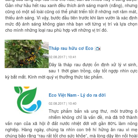
Gần như hầu hết rau xanh đều thích ánh sáng mạnh (nắng), nhưng
cũng có một số loài cũng có thể phát triển tốt ở những nơi râm mát,
thiếu ánh sáng. Vì vậy, bước đầu tiên trước khi làm vườn là xác định
mức độ ánh sáng không gian nhà bạn với từng vị trí và lựa chọn
cho mình những loại rau phù hợp với những vị trí đó.
Tháp rau hữu cơ Eco
02.08.2017 | 10:41
Đây là tháp rau được ổn định xử lý vi sinh,
sau 1 thời gian trồng, cây tốt ngợp nhìn cực
kỳ bắt mắt. Kính mời quý vị thưởng thức tác phẩm.
Eco Việt Nam - Lý do ra đời
02.08.2017 | 10:40
Thực phẩm bẩn và ung thư, môi trường ô
nhiễm không chỉ là vấn đề, mà đã trở thành
vấn nạn của xã hội ở đất nước nhiệt đới với gần 80% làm nông
nghiệp. Hàng ngày, chúng ta nhìn con trẻ hí hửng ăn rau vì mẹ
chúng bảo rằng “rau rất tốt cho sức khỏe”, mà lòng dậy lên nỗi hoài