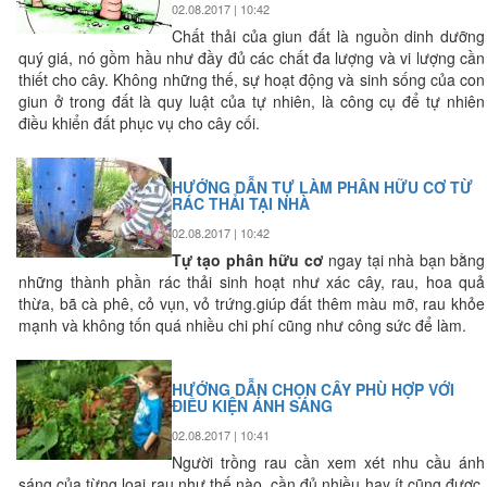
02.08.2017 | 10:42
Chất thải của giun đất là nguồn dinh dưỡng
quý giá, nó gồm hầu như đầy đủ các chất đa lượng và vi lượng cần
thiết cho cây. Không những thế, sự hoạt động và sinh sống của con
giun ở trong đất là quy luật của tự nhiên, là công cụ để tự nhiên
điều khiển đất phục vụ cho cây cối.
HƯỚNG DẪN TỰ LÀM PHÂN HỮU CƠ TỪ
RÁC THẢI TẠI NHÀ
02.08.2017 | 10:42
Tự tạo phân hữu cơ
ngay tại nhà bạn bằng
những thành phần rác thải sinh hoạt như xác cây, rau, hoa quả
thừa, bã cà phê, cỏ vụn, vỏ trứng.giúp đất thêm màu mỡ, rau khỏe
mạnh và không tốn quá nhiều chi phí cũng như công sức để làm.
HƯỚNG DẪN CHỌN CÂY PHÙ HỢP VỚI
ĐIỀU KIỆN ÁNH SÁNG
02.08.2017 | 10:41
Người trồng rau cần xem xét nhu cầu ánh
sáng của từng loại rau như thế nào, cần đủ nhiều hay ít cũng được.