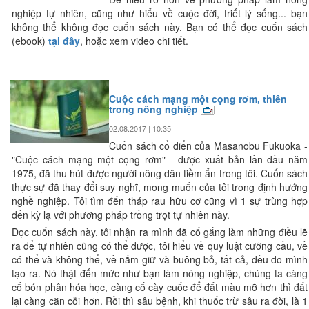
nghiệp tự nhiên, cũng như hiểu về cuộc đời, triết lý sống... bạn
không thể không đọc cuốn sách này. Bạn có thể đọc cuốn sách
(ebook)
tại đây
, hoặc xem video chi tiết.
Cuộc cách mạng một cọng rơm, thiền
trong nông nghiệp
02.08.2017 | 10:35
Cuốn sách cổ điển của Masanobu Fukuoka -
"Cuộc cách mạng một cọng rơm" - được xuất bản lần đầu năm
1975, đã thu hút được người nông dân tiềm ẩn trong tôi. Cuốn sách
thực sự đã thay đổi suy nghĩ, mong muốn của tôi trong định hướng
nghề nghiệp. Tôi tìm đến tháp rau hữu cơ cũng vì 1 sự trùng hợp
đến kỳ lạ với phương pháp trồng trọt tự nhiên này.
Đọc cuốn sách này, tôi nhận ra mình đã cố gắng làm những điều lẽ
ra để tự nhiên cũng có thể được, tôi hiểu về quy luật cưỡng cầu, về
có thể và không thể, về nắm giữ và buông bỏ, tất cả, đều do mình
tạo ra. Nó thật đến mức như bạn làm nông nghiệp, chúng ta càng
cố bón phân hóa học, càng cố cày cuốc để đất màu mỡ hơn thì đất
lại càng cằn cỗi hơn. Rồi thì sâu bệnh, khi thuốc trừ sâu ra đời, là 1