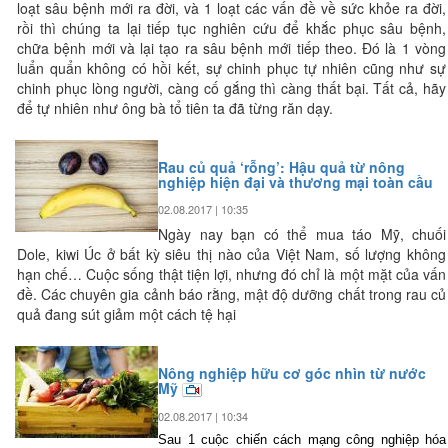
loạt sâu bệnh mới ra đời, và 1 loạt các vấn đề về sức khỏe ra đời,
rồi thì chúng ta lại tiếp tục nghiên cứu để khắc phục sâu bệnh,
chữa bệnh mới và lại tạo ra sâu bệnh mới tiếp theo. Đó là 1 vòng
luẩn quẩn không có hồi kết, sự chinh phục tự nhiên cũng như sự
chinh phục lòng người, càng cố gắng thì càng thất bại. Tất cả, hãy
để tự nhiên như ông bà tổ tiên ta đã từng răn dạy.
Rau củ quả ‘rỗng’: Hậu quả từ nông
nghiệp hiện đại và thương mại toàn cầu
02.08.2017 | 10:35
Ngày nay bạn có thể mua táo Mỹ, chuối
Dole, kiwi Úc ở bất kỳ siêu thị nào của Việt Nam, số lượng không
hạn chế… Cuộc sống thật tiện lợi, nhưng đó chỉ là một mặt của vấn
đề. Các chuyên gia cảnh báo rằng, mật độ dưỡng chất trong rau củ
quả đang sút giảm một cách tệ hại
Nông nghiệp hữu cơ góc nhìn từ nước
Mỹ
02.08.2017 | 10:34
Sau 1 cuộc chiến cách mạng công nghiệp hóa