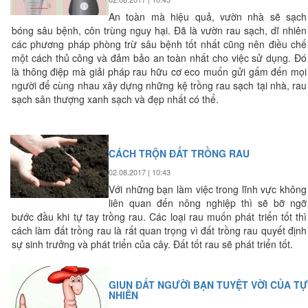
An toàn mà hiệu quả, vườn nhà sẽ sạch
bóng sâu bệnh, côn trùng nguy hại. Đã là vườn rau sạch, dĩ nhiên
các phương pháp phòng trừ sâu bệnh tốt nhất cũng nên điều chế
một cách thủ công và đảm bảo an toàn nhất cho việc sử dụng. Đó
là thông điệp mà giải pháp rau hữu cơ eco muốn gửi gấm đến mọi
người để cùng nhau xây dựng những kệ trồng rau sạch tại nhà, rau
sạch sân thượng xanh sạch và đẹp nhất có thể.
CÁCH TRỘN ĐẤT TRỒNG RAU
02.08.2017 | 10:43
Với những bạn làm việc trong lĩnh vực không
liên quan đến nông nghiệp thì sẽ bỡ ngỡ
bước đầu khi tự tay trồng rau. Các loại rau muốn phát triển tốt thì
cách làm đất trồng rau là rất quan trọng vì đất trồng rau quyết định
sự sinh trưởng và phát triển của cây. Đất tốt rau sẽ phát triển tốt.
GIUN ĐẤT NGƯỜI BẠN TUYỆT VỜI CỦA TỰ
NHIÊN