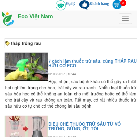
Đại lý
Khách hàng
Eco Việt Nam
Toggl
naviga
tháp trồng rau
7 cách làm thuốc trừ sâu. cùng THÁP RAU
HỮU CƠ ECO
02.08.2017 | 10:44
Rệp, nhện, sâu bệnh khác có thể gây ra thiệt
hại nghiêm trọng cho hoa, trái cây và rau xanh. Nhiều loại thuốc trừ
sâu hóa học có thể không an toàn cho môi trường hoặc có thể làm
cho trái cây và rau không an toàn. Rất may, có rất nhiều thuốc trừ
sâu hữu cơ tự chế có thể chống lại sâu bệnh.
ĐIỀU CHẾ THUỐC TRỪ SÂU TỪ VỎ
TRỨNG, GỪNG, ỚT, TỎI
02.08.2017 | 10:43