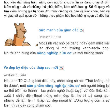
học kéo dài hàng trăm năm, con người chợt nhận ra đang chạy đi tìm
kiếm năng suất và những thứ phù phiếm, kém chất lượng. Để rồi quay về
tìm kiếm những giá trị ngàn đời, nuôi dưỡng và bảo vệ sức khỏe, bảo vệ
vị giác đã quá quen với những thực phẩm hóa học không ngon và độc hại
Sức mạnh của giun đất
02.08.2017 | 10:33
Một sinh vật nhỏ bé đang ngày đêm miệt mài
lao động vì môi trường xanh-sạch- đẹp.
Người anh hùng của
nông nghiệp hữu cơ
và môi trường xanh.
Vẻ đẹp kỳ diệu của tháp rau mới
02.08.2017 | 10:32
Nếu anh Tử Quảng biết điều này, chắc cũng sẽ nói "Thật không thể
tin được", một
sản phẩm nông nghiệp hữu cơ
mà người trồng lại
có thể biến nó thành 1 tác phẩm nghệ thuật tuyệt vời đến thế. Sản
xuất 1 chiếc điện thoại thông minh đẹp là nhờ trí tuệ sáng tạo,
nhưng để làm lên 1 tháp rau đẹp ngoài trí tưởng tượng còn là sự
kiên trì và dày công chăm sóc.