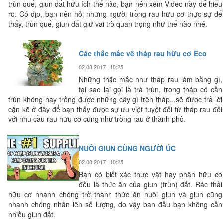
trùn quế, giun đất hữu ích thế nào, bạn nên xem Video này để hiểu
rõ. Có dịp, bạn nên hỏi những người trồng rau hữu cơ thực sự để
thấy, trùn quế, giun đất giữ vai trò quan trọng như thế nào nhé.
Các thắc mắc về tháp rau hữu cơ Eco
02.08.2017 | 10:25
Những thắc mắc như tháp rau làm bằng gì,
tại sao lại gọi là trà trùn, trong tháp có cần
trùn không hay trồng được những cây gì trên tháp...sẽ được trả lời
cặn kẽ ở đây để bạn thấy được sự ưu việt tuyệt đối từ tháp rau đối
với nhu cầu rau hữu cơ cũng như trồng rau ở thành phô.
NUÔI GIUN CÙNG NGƯỜI ÚC
02.08.2017 | 10:25
Bạn có biết xác thực vật hay phân hữu cơ
đều là thức ăn của giun (trùn) đất. Rác thải
hữu cơ nhanh chóng trở thành thức ăn nuôi giun và giun cũng
nhanh chóng nhân lên số lượng, do vậy ban đầu bạn không cần
nhiều giun đất.