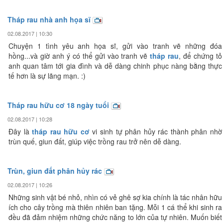
Tháp rau nhà anh họa sĩ
02.08.2017 | 10:30
Chuyện 1 tình yêu anh họa sĩ, gửi vào tranh vẽ những đóa
hồng...và giờ anh ý có thể gửi vào tranh vẽ
tháp rau
, để chứng tỏ
anh quan tâm tới gia đình và dễ dàng chinh phục nàng bằng thực
tế hơn là sự lãng mạn. :)
Tháp rau hữu cơ 18 ngày tuổi
02.08.2017 | 10:28
Đây là
tháp rau hữu cơ
vi sinh tự phân hủy rác thành phân nhờ
trùn quế, giun đất, giúp việc trồng rau trở nên dễ dàng.
Trùn, giun đất phân hủy rác
02.08.2017 | 10:26
Những sinh vật bé nhỏ, nhìn có vẻ ghê sợ kia chính là tác nhân hữu
ích cho cây trồng mà thiên nhiên ban tặng. Mỗi 1 cá thể khi sinh ra
đều đã đảm nhiệm những chức năng to lớn của tự nhiên. Muốn biết