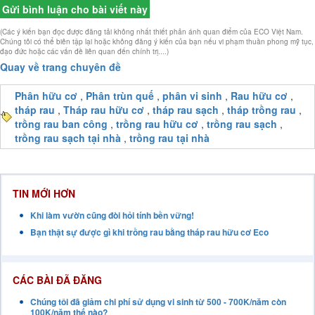
Gửi bình luận cho bài viết này
(Các ý kiến bạn đọc được đăng tải không nhất thiết phản ánh quan điểm của ECO Việt Nam.
Chúng tôi có thể biên tập lại hoặc không đăng ý kiến của bạn nếu vi phạm thuần phong mỹ tục,
đạo đức hoặc các vấn đề liên quan đến chính trị....)
Quay về trang chuyên đề
Phân hữu cơ
,
Phân trùn quế
,
phân vi sinh
,
Rau hữu cơ
,
tháp rau
,
Tháp rau hữu cơ
,
tháp rau sạch
,
tháp trồng rau
,
trồng rau ban công
,
trồng rau hữu cơ
,
trồng rau sạch
,
trồng rau sạch tại nhà
,
trồng rau tại nhà
TIN MỚI HƠN
Khi làm vườn cũng đòi hỏi tính bền vững!
Bạn thật sự được gì khi trồng rau bằng tháp rau hữu cơ Eco
CÁC BÀI ĐÃ ĐĂNG
Chúng tôi đã giảm chi phí sử dụng vi sinh từ 500 - 700K/năm còn
100K/năm thế nào?