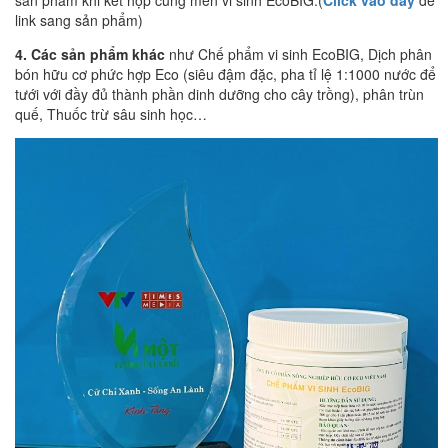
sản phẩm khi kết hợp cùng men vi sinh EcoBIG.(
Click vào đây
để
link sang sản phẩm)
4. Các sản phẩm khác
như Chế phẩm vi sinh EcoBIG, Dịch phân
bón hữu cơ phức hợp Eco (siêu đậm đặc, pha tỉ lệ 1:1000 nước để
tưới với đầy đủ thành phần dinh dưỡng cho cây trồng), phân trùn
quế, Thuốc trừ sâu sinh học…