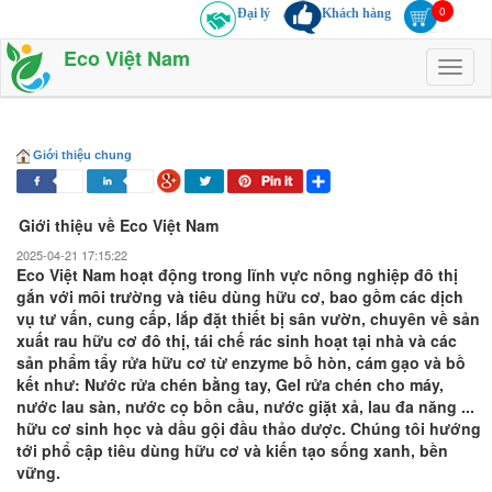
Đại lý
Khách hàng
Eco Việt Nam
Toggl
naviga
Giới thiệu chung
Giới thiệu về Eco Việt Nam
2025-04-21 17:15:22
Eco Việt Nam hoạt động trong lĩnh vực nông nghiệp đô thị
gắn với môi trường và tiêu dùng hữu cơ, bao gồm các dịch
vụ tư vấn, cung cấp, lắp đặt thiết bị sân vườn, chuyên về sản
xuất rau hữu cơ đô thị, tái chế rác sinh hoạt tại nhà và các
sản phẩm tẩy rửa hữu cơ từ enzyme bồ hòn, cám gạo và bồ
kết như: Nước rửa chén bằng tay, Gel rửa chén cho máy,
nước lau sàn, nước cọ bồn cầu, nước giặt xả, lau đa năng ...
hữu cơ sinh học và dầu gội đầu thảo dược. Chúng tôi hướng
tới phổ cập tiêu dùng hữu cơ và kiến tạo sống xanh, bền
vững.