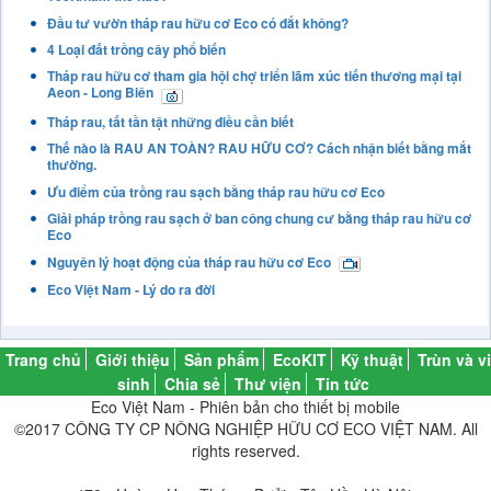
Đầu tư vườn tháp rau hữu cơ Eco có đắt không?
4 Loại đất trồng cây phổ biến
Tháp rau hữu cơ tham gia hội chợ triển lãm xúc tiến thương mại tại
Aeon - Long Biên
Tháp rau, tất tần tật những điều cần biết
Thế nào là RAU AN TOÀN? RAU HỮU CƠ? Cách nhận biết bằng mắt
thường.
Ưu điểm của trồng rau sạch bằng tháp rau hữu cơ Eco
Giải pháp trồng rau sạch ở ban công chung cư bằng tháp rau hữu cơ
Eco
Nguyên lý hoạt động của tháp rau hữu cơ Eco
Eco Việt Nam - Lý do ra đời
Trang chủ
Giới thiệu
Sản phẩm
EcoKIT
Kỹ thuật
Trùn và vi
sinh
Chia sẻ
Thư viện
Tin tức
Eco Việt Nam - Phiên bản cho thiết bị mobile
©2017 CÔNG TY CP NÔNG NGHIỆP HỮU CƠ ECO VIỆT NAM. All
rights reserved.