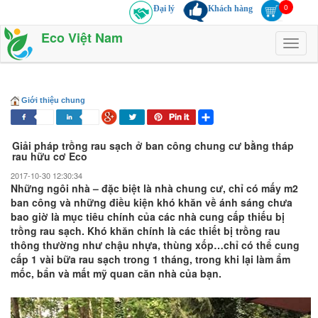
Đại lý
Khách hàng
Eco Việt Nam
Toggl
naviga
Giới thiệu chung
Giải pháp trồng rau sạch ở ban công chung cư bằng tháp
rau hữu cơ Eco
2017-10-30 12:30:34
Những ngôi nhà – đặc biệt là nhà chung cư, chỉ có mấy m2
ban công và những điều kiện khó khăn về ánh sáng chưa
bao giờ là mục tiêu chính của các nhà cung cấp thiếu bị
trồng rau sạch. Khó khăn chính là các thiết bị trồng rau
thông thường như chậu nhựa, thùng xốp…chỉ có thể cung
cấp 1 vài bữa rau sạch trong 1 tháng, trong khi lại làm ẩm
mốc, bẩn và mất mỹ quan căn nhà của bạn.