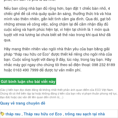
Nếu ban công nhà bạn đủ rộng hơn, bạn đặt 1 chiếc bàn nhỏ, 4
chiếc ghế để cả nhà quây quần ăn sáng, thưởng thức trà và hòa
mình vào thiên nhiên, gắn kết tình cảm gia đình. Qua đó, gạt bỏ
những stress về công việc, sống chậm lại để cảm nhận đầy đủ
cuộc sống và hạnh phúc hiện tại, vì hiện tại chính là 1 món quà
tuyệt vời mà tương lai chưa biết sẽ thế nào trong khi quá khứ đã
qua.
Hãy mang thiên nhiên vào ngôi nhà thân yêu của bạn bằng giải
pháp “tháp rau hữu cơ Eco” được thiết kế riêng cho ngôi nhà của
bạn. Cuộc sống tuyệt vời đang ở đây, lúc này, trong tay bạn. Hãy
nhấc máy gọi ngay cho chúng tôi theo số điện thoại: 098 232 8189
hoặc 0163 490 7999 để được tư vấn miễn phí.
Gửi bình luận cho bài viết này
(Các ý kiến bạn đọc được đăng tải không nhất thiết phản ánh quan điểm của ECO Việt Nam.
Chúng tôi có thể biên tập lại hoặc không đăng ý kiến của bạn nếu vi phạm thuần phong mỹ tục,
đạo đức hoặc các vấn đề liên quan đến chính trị....)
Quay về trang chuyên đề
tháp rau
,
Tháp rau hữu cơ Eco
,
trồng rau sạch tại nhà