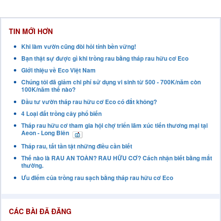
TIN MỚI HƠN
Khi làm vườn cũng đòi hỏi tính bền vững!
Bạn thật sự được gì khi trồng rau bằng tháp rau hữu cơ Eco
Giới thiệu về Eco Việt Nam
Chúng tôi đã giảm chi phí sử dụng vi sinh từ 500 - 700K/năm còn
100K/năm thế nào?
Đầu tư vườn tháp rau hữu cơ Eco có đắt không?
4 Loại đất trồng cây phổ biến
Tháp rau hữu cơ tham gia hội chợ triển lãm xúc tiến thương mại tại
Aeon - Long Biên
Tháp rau, tất tần tật những điều cần biết
Thế nào là RAU AN TOÀN? RAU HỮU CƠ? Cách nhận biết bằng mắt
thường.
Ưu điểm của trồng rau sạch bằng tháp rau hữu cơ Eco
CÁC BÀI ĐÃ ĐĂNG