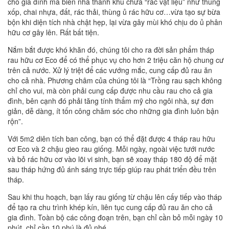
cho gia đình mà biến nhà thành khu chứa “rác vật liệu” như thùng
xốp, chai nhựa, đất, rác thải, thùng ủ rác hữu cơ…vừa tạo sự bừa
bộn khi diện tích nhà chật hẹp, lại vừa gây mùi khó chịu do ủ phân
hữu cơ gây lên. Rất bất tiện.
Nắm bắt được khó khăn đó, chúng tôi cho ra đời sản phẩm tháp
rau hữu cơ Eco để có thể phục vụ cho hơn 2 triệu căn hộ chung cư
trên cả nước. Xử lý triệt để các vướng mắc, cung cấp đủ rau ăn
cho cả nhà. Phương châm của chúng tôi là “Trồng rau sạch không
chỉ cho vui, mà còn phải cung cấp được nhu cầu rau cho cả gia
đình, bên cạnh đó phải tăng tính thẩm mỹ cho ngôi nhà, sự đơn
giản, dễ dàng, ít tốn công chăm sóc cho những gia đình luôn bận
rộn”.
Với 5m2 diên tích ban công, bạn có thể đặt được 4 tháp rau hữu
cơ Eco và 2 chậu gieo rau giống. Mỗi ngày, ngoài việc tưới nước
và bỏ rác hữu cơ vào lõi vi sinh, bạn sẽ xoay tháp 180 độ để mặt
sau tháp hứng đủ ánh sáng trực tiếp giúp rau phát triển đều trên
tháp.
Sau khi thu hoạch, bạn lấy rau giống từ chậu lên cấy tiếp vào tháp
để tạo ra chu trình khép kín, liên tục cung cấp đủ rau ăn cho cả
gia đình. Toàn bộ các công đoạn trên, bạn chỉ cần bỏ mỗi ngày 10
phút, chỉ cần 10 phú là đủ nhé.