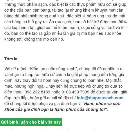
những thực phẩm sạch, đặc biệt là các thực phẩm hữu cơ, sẽ giúp
cơ thể của bạn cân bằng, tái tạo lại những khiếm khuyết mất cân
bằng đã phát sinh trong quá khứ, đặc biệt là bệnh ung thư do mất
cân bằng cơ thể gây ra. Ăn rau sạch, bạn sẽ bài trừ được hơn 90%
các loại bệnh tật, giúp cơ thể khỏe mạnh, cuộc sống vui tươi và khi
đó, bạn có thể tạo ra gấp nhiều lần giá trị mà bạn nếu sức khỏe
không tốt, không thể mơ đến nó.
Tóm lại
Với sứ mệnh “Kiến tạo cuộc sống xanh”, chúng tôi đã nghiên cứu
và nhận ra tháp rau hữu cơ chính là giải pháp mang đến từng gia
đình, hãy thay đổi từ hôm nay cùng chúng tôi bạn nhé. Mọi thắc
mắc, những nghi ngại…hãy liên hệ trực tiếp với chúng tôi qua số
điện thoại: 098 232 8189 hoặc 0163 490 7999 để được tư vấn, giải
đáp trực tiếp, hoặc gửi email về địa chỉ
info@thaprausach.com
để chúng tôi được phục vụ gia đình bạn vì "
Hạnh phúc và sức
khỏe của gia đình bạn là hạnh phúc của chúng tôi"
.
Gửi bình luận cho bài viết này