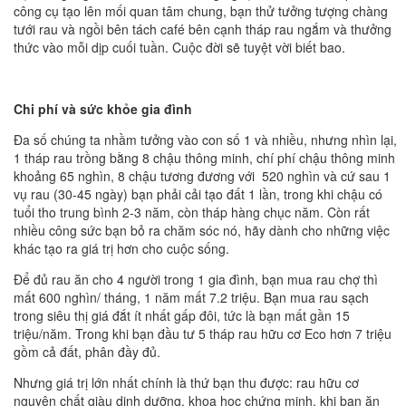
công cụ tạo lên mối quan tâm chung, bạn thử tưởng tượng chàng
tưới rau và ngồi bên tách café bên cạnh tháp rau ngắm và thưởng
thức vào mỗi dịp cuối tuần. Cuộc đời sẽ tuyệt vời biết bao.
Chi phí và sức khỏe gia đình
Đa số chúng ta nhầm tưởng vào con số 1 và nhiều, nhưng nhìn lại,
1 tháp rau trồng bằng 8 chậu thông minh, chí phí chậu thông minh
khoảng 65 nghìn, 8 chậu tương đương với 520 nghìn và cứ sau 1
vụ rau (30-45 ngày) bạn phải cải tạo đất 1 lần, trong khi chậu có
tuổi tho trung bình 2-3 năm, còn tháp hàng chục năm. Còn rất
nhiều công sức bạn bỏ ra chăm sóc nó, hãy dành cho những việc
khác tạo ra giá trị hơn cho cuộc sống.
Để đủ rau ăn cho 4 người trong 1 gia đình, bạn mua rau chợ thì
mất 600 nghìn/ tháng, 1 năm mất 7.2 triệu. Bạn mua rau sạch
trong siêu thị giá đắt ít nhất gấp đôi, tức là bạn mất gần 15
triệu/năm. Trong khi bạn đầu tư 5 tháp rau hữu cơ Eco hơn 7 triệu
gồm cả đất, phân đầy đủ.
Nhưng giá trị lớn nhất chính là thứ bạn thu được: rau hữu cơ
nguyên chất giàu dinh dưỡng, khoa học chứng minh, khi bạn ăn