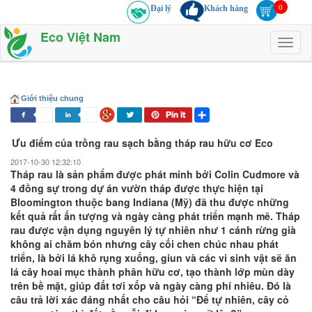
Đại lý
Khách hàng
Eco Việt Nam
Toggl
naviga
Giới thiệu chung
Ưu điểm của trồng rau sạch bằng tháp rau hữu cơ Eco
2017-10-30 12:32:10
Tháp rau là sản phẩm được phát minh bởi Colin Cudmore và
4 đồng sự trong dự án vườn tháp được thực hiện tại
Bloomington thuộc bang Indiana (Mỹ) đã thu được những
kết quả rất ấn tượng và ngày càng phát triển mạnh mẽ. Tháp
rau được vận dụng nguyên lý tự nhiên như 1 cánh rừng già
không ai chăm bón nhưng cây cối chen chúc nhau phát
triển, là bởi lá khô rụng xuống, giun và các vi sinh vật sẽ ăn
lá cây hoai mục thành phân hữu cơ, tạo thành lớp mùn dày
trên bề mặt, giúp đất tơi xốp và ngày càng phí nhiêu. Đó là
câu trả lời xác đáng nhất cho câu hỏi “Để tự nhiên, cây cỏ