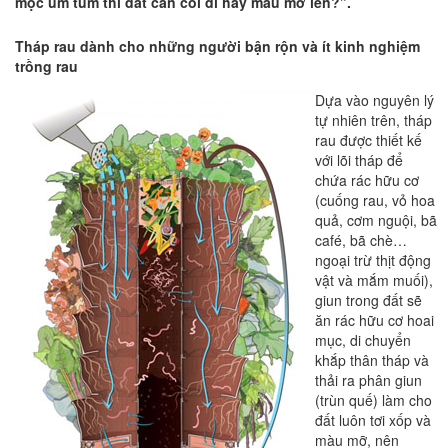
mọc um tùm thì đất cằn cỗi đi hay màu mỡ lên?”.
Tháp rau dành cho những người bận rộn và ít kinh nghiệm
trồng rau
Dựa vào nguyên lý
tự nhiên trên, tháp
rau được thiết kế
với lõi tháp để
chứa rác hữu cơ
(cuống rau, vỏ hoa
quả, cơm nguội, bã
café, bã chè…
ngoại trừ thịt động
vật và mắm muối),
giun trong đất sẽ
ăn rác hữu cơ hoai
mục, di chuyển
khắp thân tháp và
thải ra phân giun
(trùn quế) làm cho
đất luôn tơi xốp và
màu mỡ, nên