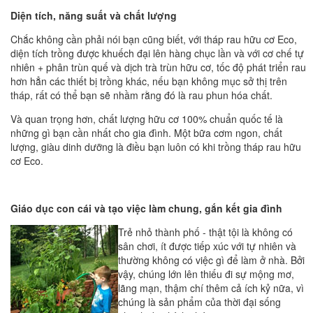
Diện tích, năng suất và chất lượng
Chắc không cần phải nói bạn cũng biết, với tháp rau hữu cơ Eco,
diện tích trồng được khuếch đại lên hàng chục lần và với cơ chế tự
nhiên + phân trùn quế và dịch trà trùn hữu cơ, tốc độ phát triển rau
hơn hẳn các thiết bị trồng khác, nếu bạn không mục sở thị trên
tháp, rất có thể bạn sẽ nhầm rằng đó là rau phun hóa chất.
Và quan trọng hơn, chất lượng hữu cơ 100% chuẩn quốc tế là
những gì bạn cần nhất cho gia đình. Một bữa cơm ngon, chất
lượng, giàu dinh dưỡng là điều bạn luôn có khi trồng tháp rau hữu
cơ Eco.
Giáo dục con cái và tạo việc làm chung, gắn kết gia đình
Trẻ nhỏ thành phố - thật tội là không có
sân chơi, ít được tiếp xúc với tự nhiên và
thường không có việc gì để làm ở nhà. Bởi
vậy, chúng lớn lên thiếu đi sự mộng mơ,
lãng mạn, thậm chí thêm cả ích kỷ nữa, vì
chúng là sản phẩm của thời đại sống