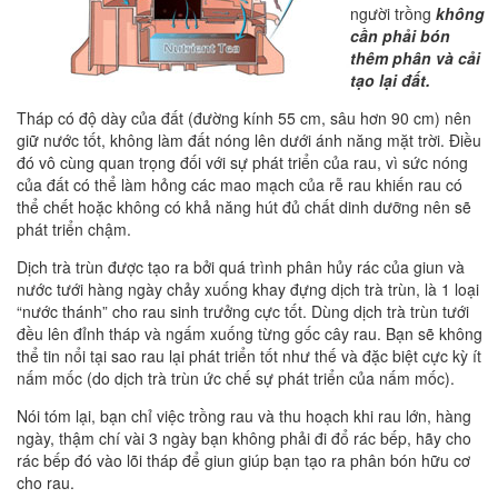
người trồng
không
cần phải bón
thêm phân và cải
tạo lại đất.
Tháp có độ dày của đất (đường kính 55 cm, sâu hơn 90 cm) nên
giữ nước tốt, không làm đất nóng lên dưới ánh năng mặt trời. Điều
đó vô cùng quan trọng đối với sự phát triển của rau, vì sức nóng
của đất có thể làm hỏng các mao mạch của rễ rau khiến rau có
thể chết hoặc không có khả năng hút đủ chất dinh dưỡng nên sẽ
phát triển chậm.
Dịch trà trùn được tạo ra bởi quá trình phân hủy rác của giun và
nước tưới hàng ngày chảy xuống khay đựng dịch trà trùn, là 1 loại
“nước thánh” cho rau sinh trưởng cực tốt. Dùng dịch trà trùn tưới
đều lên đỉnh tháp và ngấm xuống từng gốc cây rau. Bạn sẽ không
thể tin nổi tại sao rau lại phát triển tốt như thế và đặc biệt cực kỳ ít
nấm mốc (do dịch trà trùn ức chế sự phát triển của nấm mốc).
Nói tóm lại, bạn chỉ việc trồng rau và thu hoạch khi rau lớn, hàng
ngày, thậm chí vài 3 ngày bạn không phải đi đổ rác bếp, hãy cho
rác bếp đó vào lõi tháp để giun giúp bạn tạo ra phân bón hữu cơ
cho rau.