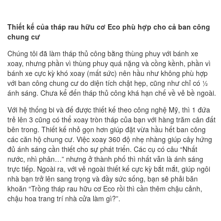
Thiết kế của tháp rau hữu cơ Eco phù hợp cho cả ban công
chung cư
Chúng tôi đã làm tháp thủ công bằng thùng phuy với bánh xe
xoay, nhưng phần vì thùng phuy quá nặng và cồng kềnh, phần vì
bánh xe cực kỳ khó xoay (mất sức) nên hầu như không phù hợp
với ban công chung cư do diện tích chật hẹp, cũng như chỉ có ½
ánh sáng. Chưa kể đến tháp thủ công khá hạn chế về vẻ bề ngoài.
Với hệ thống bi và đế được thiết kế theo công nghệ Mỹ, thì 1 đứa
trẻ lên 3 cũng có thể xoay tròn tháp của bạn với hàng trăm cân đất
bên trong. Thiết kế nhỏ gọn hơn giúp đặt vừa hầu hết ban công
các căn hộ chung cư. Việc xoay 360 độ nhẹ nhàng giúp cây hứng
đủ ánh sáng cần thiết cho sự phát triển. Các cụ có câu “Nhất
nước, nhì phân…” nhưng ở thành phố thì nhất vẫn là ánh sáng
trực tiếp. Ngoài ra, với vẻ ngoài thiết kế cực kỳ bắt mắt, giúp ngôi
nhà bạn trở lên sang trọng và đầy sức sống, bạn sẽ phải băn
khoăn “Trồng tháp rau hữu cơ Eco rồi thì cần thêm chậu cảnh,
chậu hoa trang trí nhà cửa làm gì?”.