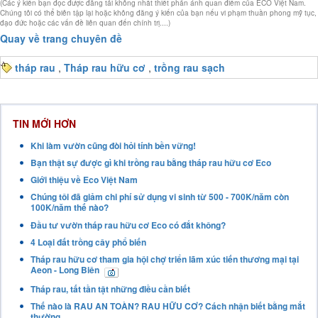
(Các ý kiến bạn đọc được đăng tải không nhất thiết phản ánh quan điểm của ECO Việt Nam.
Chúng tôi có thể biên tập lại hoặc không đăng ý kiến của bạn nếu vi phạm thuần phong mỹ tục,
đạo đức hoặc các vấn đề liên quan đến chính trị....)
Quay về trang chuyên đề
tháp rau
,
Tháp rau hữu cơ
,
trồng rau sạch
TIN MỚI HƠN
Khi làm vườn cũng đòi hỏi tính bền vững!
Bạn thật sự được gì khi trồng rau bằng tháp rau hữu cơ Eco
Giới thiệu về Eco Việt Nam
Chúng tôi đã giảm chi phí sử dụng vi sinh từ 500 - 700K/năm còn
100K/năm thế nào?
Đầu tư vườn tháp rau hữu cơ Eco có đắt không?
4 Loại đất trồng cây phổ biến
Tháp rau hữu cơ tham gia hội chợ triển lãm xúc tiến thương mại tại
Aeon - Long Biên
Tháp rau, tất tần tật những điều cần biết
Thế nào là RAU AN TOÀN? RAU HỮU CƠ? Cách nhận biết bằng mắt
thường.