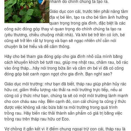
nhanh do chính chúng ta tạo ra.
Giáo dục con cái, trước tiên phải nâng tầm
địa vị bé lên, tạo ra cho bé tầm ảnh hưởng
quan trọng trong gia đình, đặc biệt là các
công sức đóng góp thay vì quan trọng do chính chúng ta tạo ra
(yêu thương, chiều chuộng nhất nhà). Và khi bé trở lên có ích, bé
cũng sẽ trở lên rất tự trọng và bạn sẽ ngạc nhiên chỉ cần nói
chuyện là bé hiểu và dễ cảm thông.
Hãy cho bé tham gia đóng góp cho gia đình nhỏ của mình bằng
cách khuyến khích bé tưới rau, giúp mẹ nhặt rau, chăm rau, bỏ rác
vào ống tháp…hãy nói trong bữa ăn và cảm ơn bé vì đã có công
đóng góp bát canh ngon ngọt cho gia đình. Bạn nghĩ sao?
Giáo dục môi trường: như bạn đã biết, tháp rau giúp phân hủy rác
hữu cơ, giảm thiểu lượng rác thải ra môi trường trực tiếp, nếu ai
cũng có ý thức như bạn, chúng ta sẽ có một môi trường lành mạnh
cho con cháu sau này. Bên cạnh đó, con cái chúng ta cũng ý thức
được việc không xả rác bừa bãi ra môi trường trong quá trình
trồng rau. Hãy biến rác thải thành sản phẩm có giá trị bằng việc
trồng rau trên tháp rau hữu cơ Eco.
Vợ chồng ít gắn kết vì ít điểm chung ngoại trừ con cái, tháp rau là